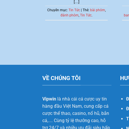
[...]
Chuyên mục:
Tin Tức
| Thẻ:
bài phỏm
,
đánh phỏm
,
Tin Tức
.
ban
VỀ CHÚNG TÔI
HƯ
Vipwin
là nhà cái cá cược uy tín
Đ
hàng đầu Việt Nam, cung cấp cá
Đ
cược thể thao, casino, nổ hũ, bắn
T
cá,.... Cùng tỷ lệ thưởng cao, hỗ
trợ 24/7 và nhiều ưu đãi siêu hấp
N