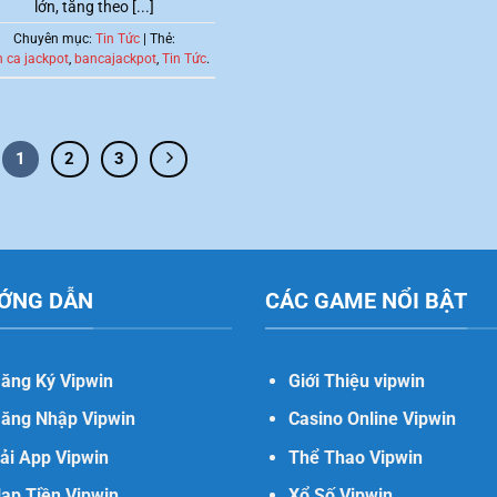
lớn, tăng theo [...]
Chuyên mục:
Tin Tức
| Thẻ:
 ca jackpot
,
bancajackpot
,
Tin Tức
.
1
2
3
ỚNG DẪN
CÁC GAME NỔI BẬT
ăng Ký Vipwin
Giới Thiệu vipwin
ăng Nhập Vipwin
Casino Online Vipwin
ải App Vipwin
Thể Thao Vipwin
ạp Tiền Vipwin
Xổ Số Vipwin