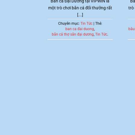
Bắn cá Đại Dương tại VIPWIN là
Bầ
một trò chơi bắn cá đổi thưởng rất
trò
[...]
Chuyên mục:
Tin Tức
| Thẻ:
ban ca đai duong
,
bâu
bắn cá thợ săn đại dương
,
Tin Tức
.