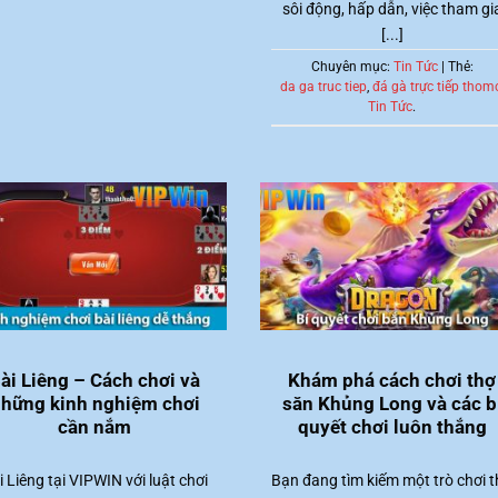
sôi động, hấp dẫn, việc tham gi
[...]
Chuyên mục:
Tin Tức
| Thẻ:
da ga truc tiep
,
đá gà trực tiếp thom
Tin Tức
.
ài Liêng – Cách chơi và
Khám phá cách chơi thợ
hững kinh nghiệm chơi
săn Khủng Long và các b
cần nắm
quyết chơi luôn thắng
i Liêng tại VIPWIN với luật chơi
Bạn đang tìm kiếm một trò chơi 