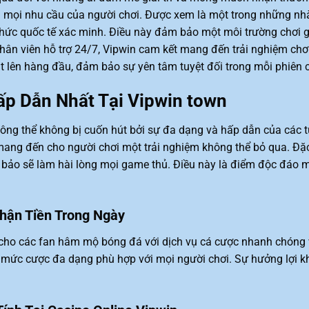
 mọi nhu cầu của người chơi. Được xem là một trong những nhà 
hức quốc tế xác minh. Điều này đảm bảo một môi trường chơi g
 nhân viên hỗ trợ 24/7, Vipwin cam kết mang đến trải nghiệm chơ
 lên hàng đầu, đảm bảo sự yên tâm tuyệt đối trong mỗi phiên c
ấp Dẫn Nhất Tại Vipwin town
hông thể không bị cuốn hút bởi sự đa dạng và hấp dẫn của các t
mang đến cho người chơi một trải nghiệm không thể bỏ qua. Đặc
 bảo sẽ làm hài lòng mọi game thủ. Điều này là điểm độc đáo m
hận Tiền Trong Ngày
ho các fan hâm mộ bóng đá với dịch vụ cá cược nhanh chóng và 
 mức cược đa dạng phù hợp với mọi người chơi. Sự hưởng lợi kh