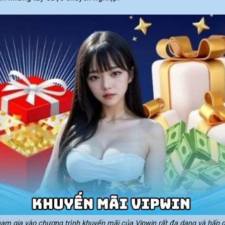
am gia vào chương trình khuyến mãi của Vipwin rất đa dạng và hấp 