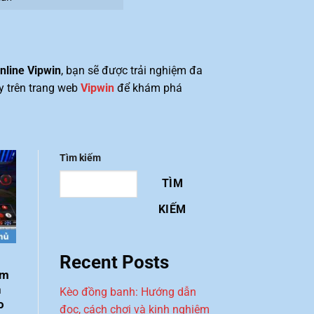
nline Vipwin
, bạn sẽ được trải nghiệm đa
y trên trang web
Vipwin
để khám phá
Tìm kiếm
TÌM
KIẾM
Recent Posts
ệm
n
Kèo đồng banh: Hướng dẫn
o
đọc, cách chơi và kinh nghiệm