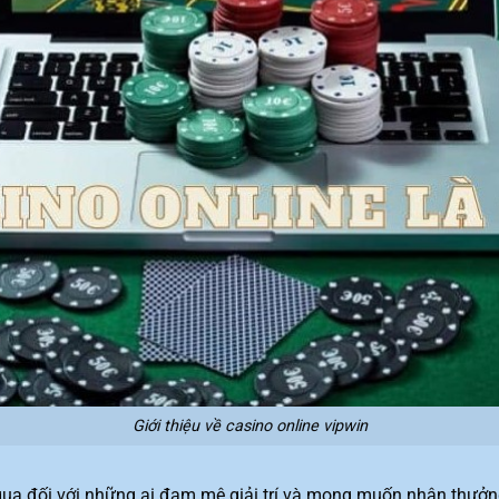
Giới thiệu về casino online vipwin
qua đối với những ai đam mê giải trí và mong muốn nhận thưởng