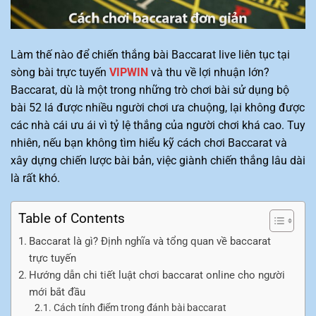
Làm thế nào để chiến thắng bài Baccarat live liên tục tại
sòng bài trực tuyến
VIPWIN
và thu về lợi nhuận lớn?
Baccarat, dù là một trong những trò chơi bài sử dụng bộ
bài 52 lá được nhiều người chơi ưa chuộng, lại không được
các nhà cái ưu ái vì tỷ lệ thắng của người chơi khá cao. Tuy
nhiên, nếu bạn không tìm hiểu kỹ cách chơi Baccarat và
xây dựng chiến lược bài bản, việc giành chiến thắng lâu dài
là rất khó.
Table of Contents
Baccarat là gì? Định nghĩa và tổng quan về baccarat
trực tuyến
Hướng dẫn chi tiết luật chơi baccarat online cho người
mới bắt đầu
Cách tính điểm trong đánh bài baccarat