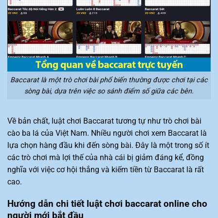
Baccarat là một trò chơi bài phổ biến thường được chơi tại các
sòng bài, dựa trên việc so sánh điểm số giữa các bên.
Về bản chất, luật chơi Baccarat tương tự như trò chơi bài
cào ba lá của Việt Nam. Nhiều người chơi xem Baccarat là
lựa chọn hàng đầu khi đến sòng bài. Đây là một trong số ít
các trò chơi mà lợi thế của nhà cái bị giảm đáng kể, đồng
nghĩa với việc cơ hội thắng và kiếm tiền từ Baccarat là rất
cao.
Hướng dẫn chi tiết luật chơi baccarat online cho
người mới bắt đầu