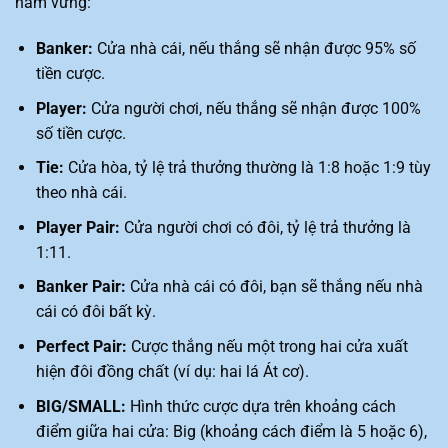
nắm vững:
Banker:
Cửa nhà cái, nếu thắng sẽ nhận được 95% số
tiền cược.
Player:
Cửa người chơi, nếu thắng sẽ nhận được 100%
số tiền cược.
Tie:
Cửa hòa, tỷ lệ trả thưởng thường là 1:8 hoặc 1:9 tùy
theo nhà cái.
Player Pair:
Cửa người chơi có đôi, tỷ lệ trả thưởng là
1:11.
Banker Pair:
Cửa nhà cái có đôi, bạn sẽ thắng nếu nhà
cái có đôi bất kỳ.
Perfect Pair:
Cược thắng nếu một trong hai cửa xuất
hiện đôi đồng chất (ví dụ: hai lá Át cơ).
BIG/SMALL:
Hình thức cược dựa trên khoảng cách
điểm giữa hai cửa: Big (khoảng cách điểm là 5 hoặc 6),