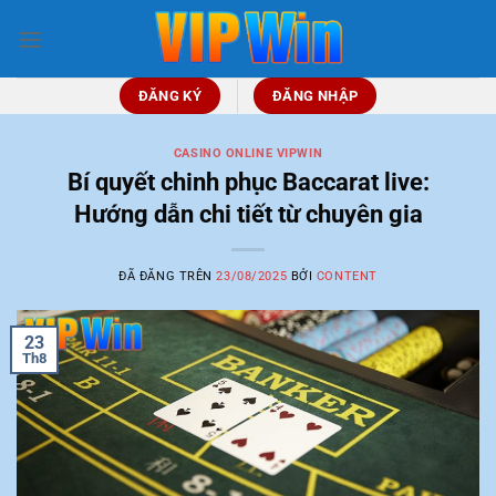
Chuyển
đến
nội
dung
ĐĂNG KÝ
ĐĂNG NHẬP
CASINO ONLINE VIPWIN
Bí quyết chinh phục Baccarat live:
Hướng dẫn chi tiết từ chuyên gia
ĐÃ ĐĂNG TRÊN
23/08/2025
BỞI
CONTENT
23
Th8