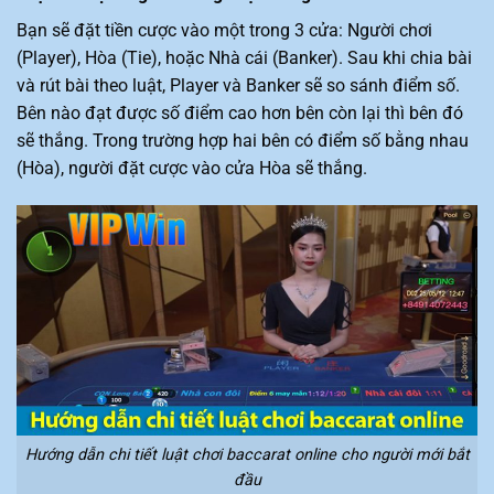
Bạn sẽ đặt tiền cược vào một trong 3 cửa: Người chơi
(Player), Hòa (Tie), hoặc Nhà cái (Banker). Sau khi chia bài
và rút bài theo luật, Player và Banker sẽ so sánh điểm số.
Bên nào đạt được số điểm cao hơn bên còn lại thì bên đó
sẽ thắng. Trong trường hợp hai bên có điểm số bằng nhau
(Hòa), người đặt cược vào cửa Hòa sẽ thắng.
Hướng dẫn chi tiết luật chơi baccarat online cho người mới bắt
đầu