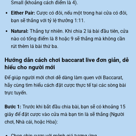
Small (khoảng cách điểm là 4).
Either Pair:
Cược có đôi, nếu một trong hai cửa có đôi,
bạn sẽ thắng với tỷ lệ thưởng 1:11.
Natural:
Thắng tự nhiên. Khi chia 2 lá bài đầu tiên, cửa
nào có tổng điểm là 8 hoặc 9 sẽ thắng mà không cần
rút thêm lá bài thứ ba.
Hướng dẫn cách chơi baccarat live đơn giản, dễ
hiểu cho người mới
Để giúp người mới chơi dễ dàng làm quen với Baccarat,
hãy cùng tìm hiểu cách đặt cược thực tế tại các sòng bài
trực tuyến.
Bước 1:
Trước khi bắt đầu chia bài, bạn sẽ có khoảng 15
giây để đặt cược vào cửa mà bạn tin là sẽ thắng (Người
chơi, Nhà cái, hoặc Hòa):
Chọn chip cược với mệnh giá tương ứng.