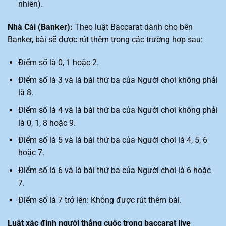
nhiên).
Nhà Cái (Banker):
Theo luật Baccarat dành cho bên
Banker, bài sẽ được rút thêm trong các trường hợp sau:
Điểm số là 0, 1 hoặc 2.
Điểm số là 3 và lá bài thứ ba của Người chơi không phải
là 8.
Điểm số là 4 và lá bài thứ ba của Người chơi không phải
là 0, 1, 8 hoặc 9.
Điểm số là 5 và lá bài thứ ba của Người chơi là 4, 5, 6
hoặc 7.
Điểm số là 6 và lá bài thứ ba của Người chơi là 6 hoặc
7.
Điểm số là 7 trở lên: Không được rút thêm bài.
Luật xác định người thắng cuộc trong baccarat live