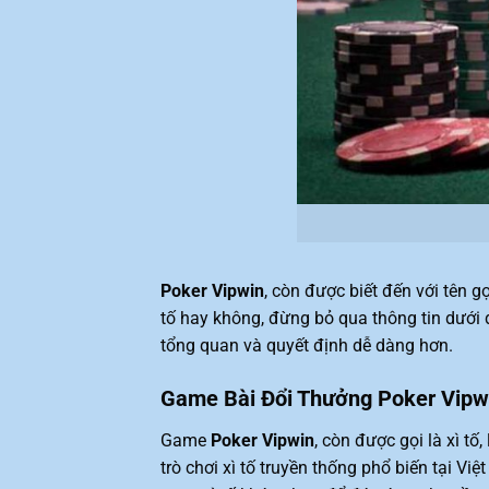
Poker Vipwin
, còn được biết đến với tên gọ
tố hay không, đừng bỏ qua thông tin dưới đâ
tổng quan và quyết định dễ dàng hơn.
Game Bài Đổi Thưởng Poker Vipw
Game
Poker Vipwin
, còn được gọi là xì tố
trò chơi xì tố truyền thống phổ biến tại V