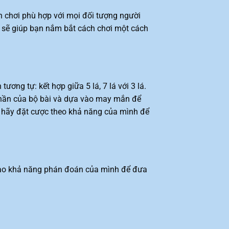
ch chơi phù hợp với mọi đối tượng người
y sẽ giúp bạn nắm bắt cách chơi một cách
ương tự: kết hợp giữa 5 lá, 7 lá với 3 lá.
 phần của bộ bài và dựa vào may mắn để
n, hãy đặt cược theo khả năng của mình để
a vào khả năng phán đoán của mình để đưa