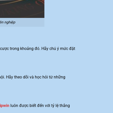
yên nghiệp
 cược trong khoảng đó. Hãy chú ý mức đặt
hội. Hãy theo dõi và học hỏi từ những
ipwin
luôn được biết đến với tỷ lệ thắng