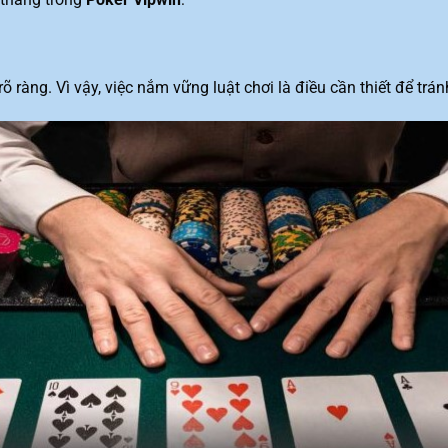
 rõ ràng. Vì vậy, việc nắm vững luật chơi là điều cần thiết để t