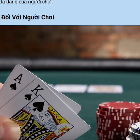
đa dạng của người chơi.
 Đối Với Người Chơi