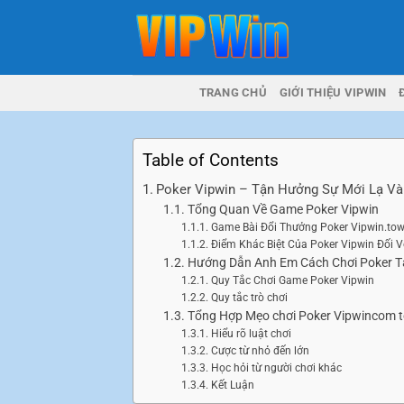
Chuyển
đến
nội
dung
TRANG CHỦ
GIỚI THIỆU VIPWIN
Table of Contents
Poker Vipwin – Tận Hưởng Sự Mới Lạ V
Tổng Quan Về Game Poker Vipwin
Game Bài Đổi Thưởng Poker Vipwin.tow
Điểm Khác Biệt Của Poker Vipwin Đối V
Hướng Dẫn Anh Em Cách Chơi Poker Tạ
Quy Tắc Chơi Game Poker Vipwin
Quy tắc trò chơi
Tổng Hợp Mẹo chơi Poker Vipwincom 
Hiểu rõ luật chơi
Cược từ nhỏ đến lớn
Học hỏi từ người chơi khác
Kết Luận