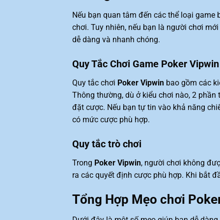
Nếu bạn quan tâm đến các thể loại game bà
chơi. Tuy nhiên, nếu bạn là người chơi mớ
dễ dàng và nhanh chóng.
Quy Tắc Chơi Game Poker Vipwin
Quy tắc chơi
Poker Vipwin
bao gồm các kiểu
Thông thường, dù ở kiểu chơi nào, 2 phần
đặt cược. Nếu bạn tự tin vào khả năng chi
có mức cược phù hợp.
Quy tắc trò chơi
Trong
Poker Vipwin
, người chơi không đư
ra các quyết định cược phù hợp. Khi bắt đầ
Tổng Hợp Mẹo chơi Poke
Dưới đây là một số mẹo giúp bạn dễ dàng