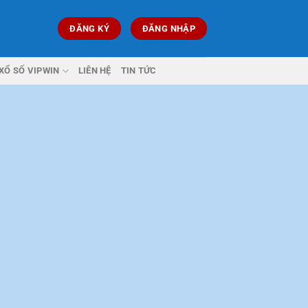
ĐĂNG KÝ
ĐĂNG NHẬP
XỔ SỐ VIPWIN
LIÊN HỆ
TIN TỨC