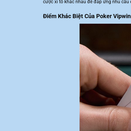
cược xì tố khác nhau để đáp ứng nhu cầu 
Điểm Khác Biệt Của Poker Vipwin