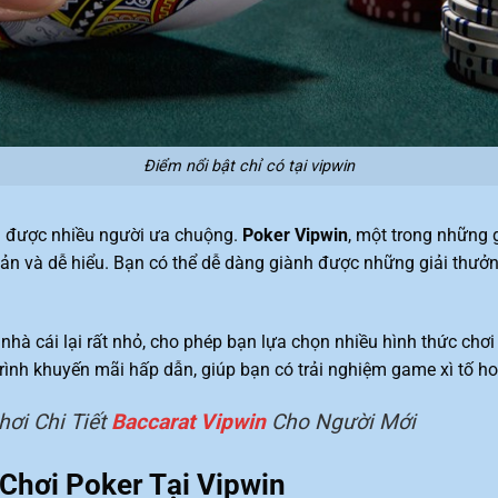
Điểm nổi bật chỉ có tại vipwin
 và được nhiều người ưa chuộng.
Poker Vipwin
, một trong những 
ản và dễ hiểu. Bạn có thể dễ dàng giành được những giải thưởng
hà cái lại rất nhỏ, cho phép bạn lựa chọn nhiều hình thức chơi
rình khuyến mãi hấp dẫn, giúp bạn có trải nghiệm game xì tố ho
ơi Chi Tiết
Baccarat Vipwin
Cho Người Mới
hơi Poker Tại Vipwin