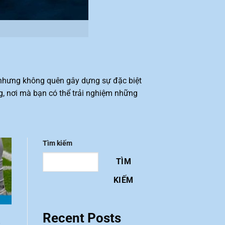
, nhưng không quên gây dựng sự đặc biệt
ng, nơi mà bạn có thể trải nghiệm những
Tìm kiếm
TÌM
KIẾM
Recent Posts