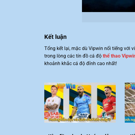
Kết luận
Tổng kết lại, mặc dù Vipwin nổi tiếng với
trong lòng các tín đồ cá độ
thể thao Vipwi
khoảnh khắc cá độ đỉnh cao nhất!