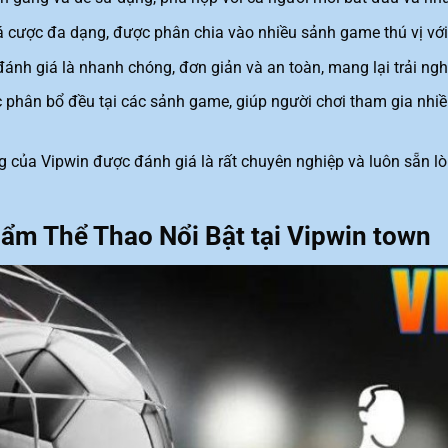
 cược đa dạng, được phân chia vào nhiều sảnh game thú vị với 
ánh giá là nhanh chóng, đơn giản và an toàn, mang lại trải ngh
 phân bổ đều tại các sảnh game, giúp người chơi tham gia nhi
của Vipwin được đánh giá là rất chuyên nghiệp và luôn sẵn lòn
ẩm Thể Thao Nổi Bật tại Vipwin town