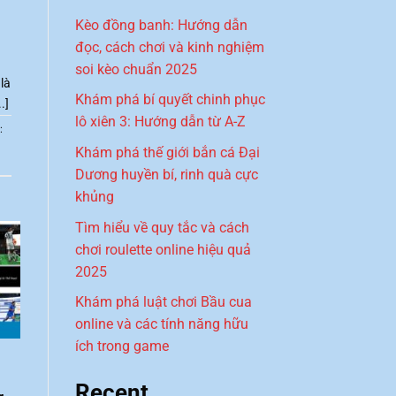
Kèo đồng banh: Hướng dẫn
đọc, cách chơi và kinh nghiệm
soi kèo chuẩn 2025
là
Khám phá bí quyết chinh phục
.]
lô xiên 3: Hướng dẫn từ A-Z
:
Khám phá thế giới bắn cá Đại
Dương huyền bí, rinh quà cực
khủng
Tìm hiểu về quy tắc và cách
chơi roulette online hiệu quả
2025
Khám phá luật chơi Bầu cua
online và các tính năng hữu
ích trong game
m
Recent