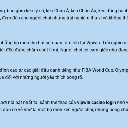
ng, bao gồm kèo tỷ số, kèo Châu Á, kèo Châu Âu, kèo đồng banh,
, đem đến cho người chơi những trải nghiệm thú vị và không th
những bộ môn thu hút sự quan tâm lớn tại Vipwin. Trải nghiệm đ
 tiết đều được chăm chút tỉ mỉ. Người chơi có cảm giác như đan
ỉnh cao từ các giải đấu danh tiếng như FIBA World Cup, Olympi
ua đối với những người yêu thích bóng rổ.
ơi nổi bật nhất tại sảnh thể thao của
vipwin casino login
nhờ v
n đầu có vẻ như là một bộ môn kén người chơi, nhưng bóng chuy