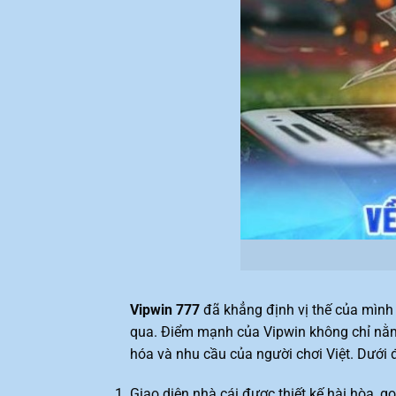
Vipwin 777
đã khẳng định vị thế của mình l
qua. Điểm mạnh của Vipwin không chỉ nằm
hóa và nhu cầu của người chơi Việt. Dưới 
Giao diện nhà cái được thiết kế hài hòa, 