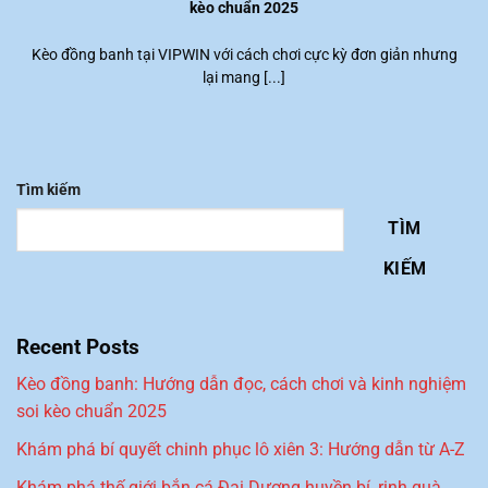
kèo chuẩn 2025
Kèo đồng banh tại VIPWIN với cách chơi cực kỳ đơn giản nhưng
lại mang [...]
Tìm kiếm
TÌM
KIẾM
Recent Posts
Kèo đồng banh: Hướng dẫn đọc, cách chơi và kinh nghiệm
soi kèo chuẩn 2025
Khám phá bí quyết chinh phục lô xiên 3: Hướng dẫn từ A-Z
Khám phá thế giới bắn cá Đại Dương huyền bí, rinh quà