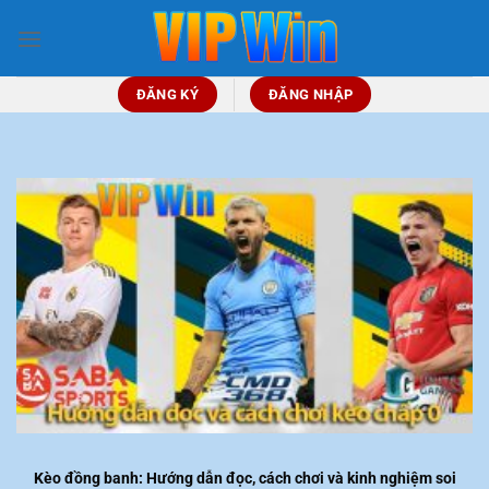
Chuyển
đến
nội
dung
ĐĂNG KÝ
ĐĂNG NHẬP
Kèo đồng banh: Hướng dẫn đọc, cách chơi và kinh nghiệm soi