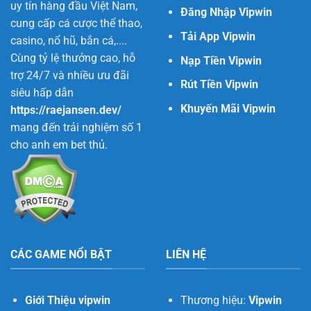
uy tín hàng đầu Việt Nam,
Đăng Nhập Vipwin
cung cấp cá cược thể thao,
Tải App Vipwin
casino, nổ hũ, bắn cá,....
Cùng tỷ lệ thưởng cao, hỗ
Nạp Tiền Vipwin
trợ 24/7 và nhiều ưu đãi
Rút Tiền Vipwin
siêu hấp dẫn
Khuyến Mãi Vipwin
https://raejansen.dev/
mang đến trải nghiệm số 1
cho anh em bet thủ.
CÁC GAME NỔI BẬT
LIÊN HỆ
Giới Thiệu vipwin
Thương hiệu:
Vipwin