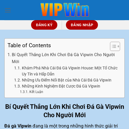
Chuyển
đến
nội
dung
ĐĂNG KÝ
ĐĂNG NHẬP
Table of Contents
Bí Quyết Thắng Lớn Khi Chơi Đá Gà Vipwin Cho Người
Mới
Khám Phá Nhà Cái Đá Gà Vipwin House: Một Tổ Chức
Uy Tín và Hấp Dẫn
Những Ưu Điểm Nổi Bật của Nhà Cái Đá Gà Vipwin
Những Kinh Nghiệm Đặt Cược Đá Gà Vipwin
Kết Luận
Bí Quyết Thắng Lớn Khi Chơi Đá Gà Vipwin
Cho Người Mới
Đá gà Vipwin
đang là một trong những hình thức giải trí