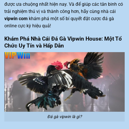
được ưa chuộng nhất hiện nay. Và để giúp các tân binh có
trải nghiệm thú vị và thành công hơn, hãy cùng nhà cái
vipwin com
khám phá một số bí quyết đặt cược đá gà
online cực kỳ hiệu quả!
Khám Phá Nhà Cái Đá Gà Vipwin House: Một Tổ
Chức Uy Tín và Hấp Dẫn
Đá gà vipwin là gì?