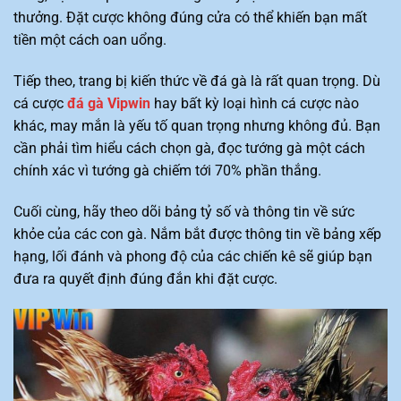
thưởng. Đặt cược không đúng cửa có thể khiến bạn mất
tiền một cách oan uổng.
Tiếp theo, trang bị kiến thức về đá gà là rất quan trọng. Dù
cá cược
đá gà Vipwin
hay bất kỳ loại hình cá cược nào
khác, may mắn là yếu tố quan trọng nhưng không đủ. Bạn
cần phải tìm hiểu cách chọn gà, đọc tướng gà một cách
chính xác vì tướng gà chiếm tới 70% phần thắng.
Cuối cùng, hãy theo dõi bảng tỷ số và thông tin về sức
khỏe của các con gà. Nắm bắt được thông tin về bảng xếp
hạng, lối đánh và phong độ của các chiến kê sẽ giúp bạn
đưa ra quyết định đúng đắn khi đặt cược.