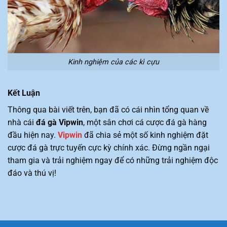
Kinh nghiệm của các kì cựu
Kết Luận
Thông qua bài viết trên, bạn đã có cái nhìn tổng quan về
nhà cái
đá gà Vipwin
, một sân chơi cá cược đá gà hàng
đầu hiện nay.
Vipwin
đã chia sẻ một số kinh nghiệm đặt
cược đá gà trực tuyến cực kỳ chính xác. Đừng ngần ngại
tham gia và trải nghiệm ngay để có những trải nghiệm độc
đáo và thú vị!