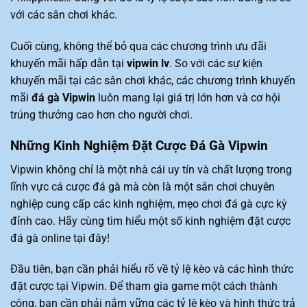
với các sân chơi khác.
Cuối cùng, không thể bỏ qua các chương trình ưu đãi
khuyến mãi hấp dẫn tại
vipwin lv
. So với các sự kiện
khuyến mãi tại các sân chơi khác, các chương trình khuyến
mãi
đá gà Vipwin
luôn mang lại giá trị lớn hơn và cơ hội
trúng thưởng cao hơn cho người chơi.
Những Kinh Nghiệm Đặt Cược Đá Gà Vipwin
Vipwin không chỉ là một nhà cái uy tín và chất lượng trong
lĩnh vực cá cược đá gà mà còn là một sân chơi chuyên
nghiệp cung cấp các kinh nghiệm, mẹo chơi đá gà cực kỳ
đỉnh cao. Hãy cùng tìm hiểu một số kinh nghiệm đặt cược
đá gà online tại đây!
Đầu tiên, bạn cần phải hiểu rõ về tỷ lệ kèo và các hình thức
đặt cược tại Vipwin. Để tham gia game một cách thành
công, bạn cần phải nắm vững các tỷ lệ kèo và hình thức trả