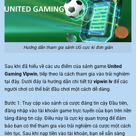
Hướng dẫn tham gia sảnh UG cực kì đơn giản
Sau khi đã hiểu về các ưu điểm của sảnh game
United
Gaming Vipwin
, tiếp theo là cách tham gia vào trải nghiệm
tại đây. Dưới đây là hướng dẫn chi tiết từ
vipwin lv
để các
người chơi có thể bắt đầu chơi một cách dễ dàng.
Bước 1: Truy cập vào sảnh cá cược đáng tin cậy Đầu tiên,
đăng nhập vào tài khoản game trực tuyến của bạn trên nền
tảng đáng tin cậy. Điều này là cực kỳ quan trọng để đảm
bảo bạn có thể tham gia vào trải nghiệm cá cược một cách
liên tục. Sau khi nạp tiền vào tài khoản, bạn sẽ sẵn sàng