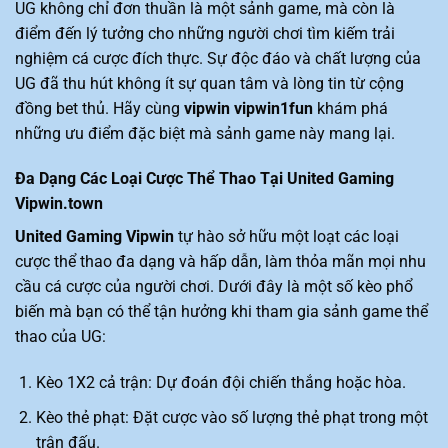
UG không chỉ đơn thuần là một sảnh game, mà còn là
điểm đến lý tưởng cho những người chơi tìm kiếm trải
nghiệm cá cược đích thực. Sự độc đáo và chất lượng của
UG đã thu hút không ít sự quan tâm và lòng tin từ cộng
đồng bet thủ. Hãy cùng
vipwin vipwin1fun
khám phá
những ưu điểm đặc biệt mà sảnh game này mang lại.
Đa Dạng Các Loại Cược Thể Thao Tại United Gaming
Vipwin.town
United Gaming Vipwin
tự hào sở hữu một loạt các loại
cược thể thao đa dạng và hấp dẫn, làm thỏa mãn mọi nhu
cầu cá cược của người chơi. Dưới đây là một số kèo phổ
biến mà bạn có thể tận hưởng khi tham gia sảnh game thể
thao của UG:
Kèo 1X2 cả trận: Dự đoán đội chiến thắng hoặc hòa.
Kèo thẻ phạt: Đặt cược vào số lượng thẻ phạt trong một
trận đấu.