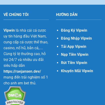
VỀ CHÚNG TÔI
HƯỚNG DẪN
Vipwin
là nhà cái cá cược
Đăng Ký Vipwin
uy tín hàng đầu Việt Nam,
Đăng Nhập Vipwin
cung cấp cá cược thể thao,
Tải App Vipwin
casino, nổ hũ, bắn cá,....
Cùng tỷ lệ thưởng cao, hỗ
Nạp Tiền Vipwin
trợ 24/7 và nhiều ưu đãi
Rút Tiền Vipwin
siêu hấp dẫn
Khuyến Mãi Vipwin
https://raejansen.dev/
mang đến trải nghiệm số 1
cho anh em bet thủ.