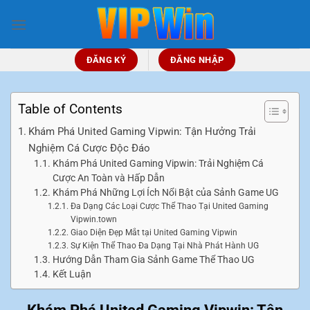
Chuyển
đến
nội
dung
ĐĂNG KÝ
ĐĂNG NHẬP
Table of Contents
Khám Phá United Gaming Vipwin: Tận Hưởng Trải
Nghiệm Cá Cược Độc Đáo
Khám Phá United Gaming Vipwin: Trải Nghiệm Cá
Cược An Toàn và Hấp Dẫn
Khám Phá Những Lợi Ích Nổi Bật của Sảnh Game UG
Đa Dạng Các Loại Cược Thể Thao Tại United Gaming
Vipwin.town
Giao Diện Đẹp Mắt tại United Gaming Vipwin
Sự Kiện Thể Thao Đa Dạng Tại Nhà Phát Hành UG
Hướng Dẫn Tham Gia Sảnh Game Thể Thao UG
Kết Luận