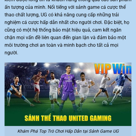
ấn tượng của mình. Nổi tiếng với sảnh game cá cược thể
thao chất lượng, UG có khả năng cung cấp những trải
nghiệm cá cược hấp dẫn nhất cho người chơi. Đặc biệt, họ
cũng có một hệ thống bảo mật hiệu quả, cam kết ngăn
chặn mọi vấn đề liên quan đến gian lận và đảm bảo một
môi trường chơi an toàn và minh bạch cho tất cả mọi
người.
Khám Phá Top Trò Chơi Hấp Dẫn tại Sảnh Game UG