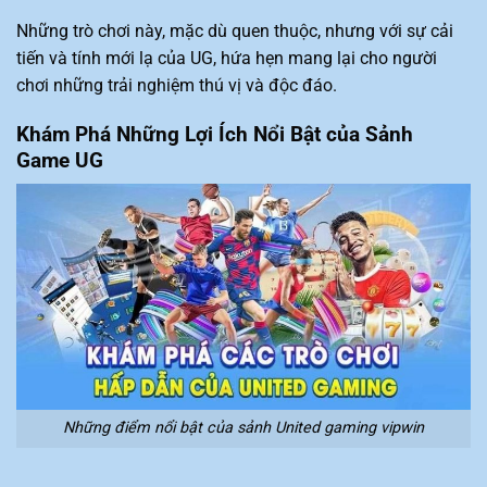
Những trò chơi này, mặc dù quen thuộc, nhưng với sự cải
tiến và tính mới lạ của UG, hứa hẹn mang lại cho người
chơi những trải nghiệm thú vị và độc đáo.
Khám Phá Những Lợi Ích Nổi Bật của Sảnh
Game UG
Những điểm nổi bật của sảnh United gaming vipwin