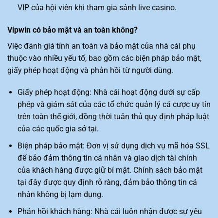
VIP của hội viên khi tham gia sảnh live casino.
Vipwin có bảo mật và an toàn không?
Việc đánh giá tính an toàn và bảo mật của nhà cái phụ
thuộc vào nhiều yếu tố, bao gồm các biện pháp bảo mật,
giấy phép hoạt động và phản hồi từ người dùng.
Giấy phép hoạt động: Nhà cái hoạt động dưới sự cấp
phép và giám sát của các tổ chức quản lý cá cược uy tín
trên toàn thế giới, đồng thời tuân thủ quy định pháp luật
của các quốc gia sở tại.
Biện pháp bảo mật: Đơn vị sử dụng dịch vụ mã hóa SSL
để bảo đảm thông tin cá nhân và giao dịch tài chính
của khách hàng được giữ bí mật. Chính sách bảo mật
tại đây được quy định rõ ràng, đảm bảo thông tin cá
nhân không bị lạm dụng.
Phản hồi khách hàng: Nhà cái luôn nhận được sự yêu