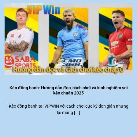
Kèo đồng banh: Hướng dẫn đọc, cách chơi và kinh nghiệm soi
kèo chuẩn 2025
Kèo đồng banh tại VIPWIN với cách chơi cực kỳ đơn giản nhưng
lại mang [...]