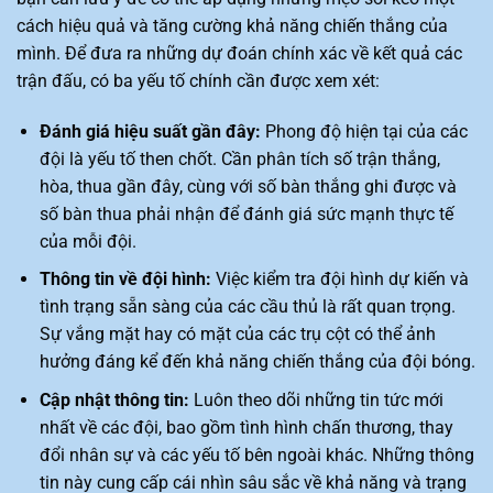
cách hiệu quả và tăng cường khả năng chiến thắng của
mình. Để đưa ra những dự đoán chính xác về kết quả các
trận đấu, có ba yếu tố chính cần được xem xét:
Đánh giá hiệu suất gần đây:
Phong độ hiện tại của các
đội là yếu tố then chốt. Cần phân tích số trận thắng,
hòa, thua gần đây, cùng với số bàn thắng ghi được và
số bàn thua phải nhận để đánh giá sức mạnh thực tế
của mỗi đội.
Thông tin về đội hình:
Việc kiểm tra đội hình dự kiến và
tình trạng sẵn sàng của các cầu thủ là rất quan trọng.
Sự vắng mặt hay có mặt của các trụ cột có thể ảnh
hưởng đáng kể đến khả năng chiến thắng của đội bóng.
Cập nhật thông tin:
Luôn theo dõi những tin tức mới
nhất về các đội, bao gồm tình hình chấn thương, thay
đổi nhân sự và các yếu tố bên ngoài khác. Những thông
tin này cung cấp cái nhìn sâu sắc về khả năng và trạng