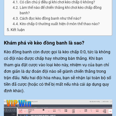
Có cần chú ý điều gì khi chơi kèo chấp 0 không?
Làm thế nào để chiến thắng khi chơi kèo chấp đồng
banh?
Cách đọc kèo đồng banh như thế nào?
Kèo chấp 0 thường xuất hiện ở môn thể thao nào?
Kết luận
Khám phá về kèo đồng banh là sao?
Kèo đồng banh còn được gọi là kèo chấp 0:0, tức là không
có đội nào được chấp hay nhường bàn thắng. Khi bạn
tham gia đặt cược vào loại kèo này, nhiệm vụ của bạn chỉ
đơn giản là dự đoán đội nào sẽ giành chiến thắng trong
trận đấu. Nếu hai đội hòa nhau, bạn sẽ nhận lại toàn bộ số
tiền đã cược (hoặc có thể bị mất nếu nhà cái áp dụng quy
định khác).