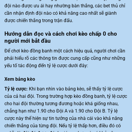
đội nào được ưu ái hay nhường bàn thắng, các bet thủ chỉ
cần nhận định đội nào có khả năng cao nhất sẽ giành
được chiến thắng trong trận đấu.
Hướng dẫn đọc và cách chơi kèo chấp 0 cho
người mới bắt đầu
Để chơi kèo đồng banh một cách hiệu quả, người chơi cần
phải hiểu rõ các thông tin được cung cấp cũng như những
yếu tố tác động đến tỷ lệ cược dưới đây:
Xem bảng kèo
Tỷ lệ cược:
Khi bạn nhìn vào bảng kèo, sẽ thấy tỷ lệ cược
của cả hai đội. Trong trường hợp kèo đồng banh, tỷ lệ cược
cho hai đội thường tương đương hoặc khá giống nhau,
chẳng hạn như 1.90 cho Đội A và 1.90 cho Đội B. Tỷ lệ
cược này thể hiện sự tin tưởng của nhà cái vào khả năng
chiến thắng của từng đội. Nếu tỷ lệ thấp hơn, điều đó có