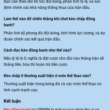
Bạn cần theo dõi tin tức đội bóng, phân tích tỷ lệ, và xác
định chính xác khả năng thắng thua của trận đấu.
Làm thế nào để chiến thắng khi chơi kèo chấp đồng
banh?
Phân tích kỹ phong độ đội bóng, tình hình lực lượng, và dự
đoán chính xác kết quả trận đấu.
Cách đọc kèo đồng banh như thế nào?
Nếu tỷ lệ là 0, nghĩa là đặt cược cho đội nào thắng trận sẽ
thắng tiền, hòa thì hoàn trả tiền cược.
Kèo chấp 0 thường xuất hiện ở môn thể thao nào?
Thường xuất hiện trong bóng đá và các môn thể thao có
tính cạnh tranh cao.
Kết luận
Kèo đồng banh
tại VIPWIN là một sự lựa chọn thú vị và