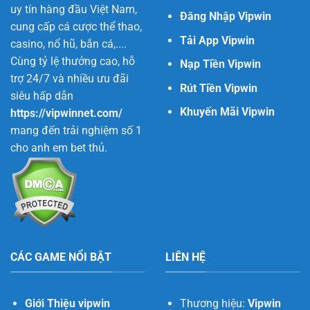
uy tín hàng đầu Việt Nam,
Đăng Nhập Vipwin
cung cấp cá cược thể thao,
Tải App Vipwin
casino, nổ hũ, bắn cá,....
Cùng tỷ lệ thưởng cao, hỗ
Nạp Tiền Vipwin
trợ 24/7 và nhiều ưu đãi
Rút Tiền Vipwin
siêu hấp dẫn
Khuyến Mãi Vipwin
https://vipwinnet.com/
mang đến trải nghiệm số 1
cho anh em bet thủ.
CÁC GAME NỔI BẬT
LIÊN HỆ
Giới Thiệu vipwin
Thương hiệu:
Vipwin