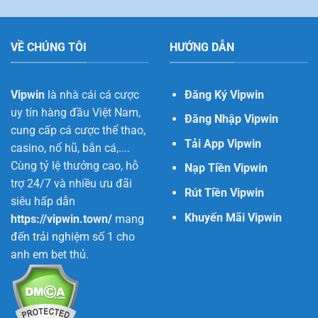
VỀ CHÚNG TÔI
HƯỚNG DẪN
Vipwin
là nhà cái cá cược
Đăng Ký Vipwin
uy tín hàng đầu Việt Nam,
Đăng Nhập Vipwin
cung cấp cá cược thể thao,
Tải App Vipwin
casino, nổ hũ, bắn cá,....
Cùng tỷ lệ thưởng cao, hỗ
Nạp Tiền Vipwin
trợ 24/7 và nhiều ưu đãi
Rút Tiền Vipwin
siêu hấp dẫn
Khuyến Mãi Vipwin
https://vipwin.town/
mang
đến trải nghiệm số 1 cho
anh em bet thủ.