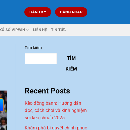
ĐĂNG KÝ
ĐĂNG NHẬP
XỔ SỐ VIPWIN
LIÊN HỆ
TIN TỨC
Tìm kiếm
TÌM
KIẾM
Recent Posts
Kèo đồng banh: Hướng dẫn
đọc, cách chơi và kinh nghiệm
soi kèo chuẩn 2025
Khám phá bí quyết chinh phục