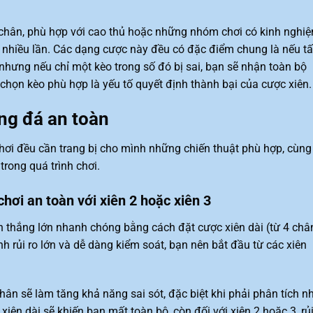
 chân, phù hợp với cao thủ hoặc những nhóm chơi có kinh nghiệ
 nhiều lần. Các dạng cược này đều có đặc điểm chung là nếu tấ
 nhưng nếu chỉ một kèo trong số đó bị sai, bạn sẽ nhận toàn bộ
 chọn kèo phù hợp là yếu tố quyết định thành bại của cược xiên.
ng đá an toàn
hơi đều cần trang bị cho mình những chiến thuật phù hợp, cùng
rong quá trình chơi.
chơi an toàn với xiên 2 hoặc xiên 3
thắng lớn nhanh chóng bằng cách đặt cược xiên dài (từ 4 châ
ánh rủi ro lớn và dễ dàng kiểm soát, bạn nên bắt đầu từ các xiên
chân sẽ làm tăng khả năng sai sót, đặc biệt khi phải phân tích n
xiên dài sẽ khiến bạn mất toàn bộ, còn đối với xiên 2 hoặc 3, rủi