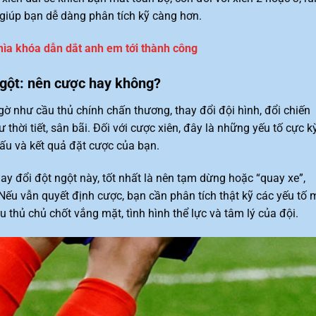
giúp bạn dễ dàng phân tích kỹ càng hơn.
Chìa khóa dẫn dắt anh em tới thành công
ngột: nên cược hay không?
ờ như cầu thủ chính chấn thương, thay đổi đội hình, đổi chiến
thời tiết, sân bãi. Đối với cược xiên, đây là những yếu tố cực k
ấu và kết quả đặt cược của bạn.
ay đổi đột ngột này, tốt nhất là nên tạm dừng hoặc “quay xe”,
ếu vẫn quyết định cược, bạn cần phân tích thật kỹ các yếu tố 
ầu thủ chủ chốt vắng mặt, tình hình thể lực và tâm lý của đội.