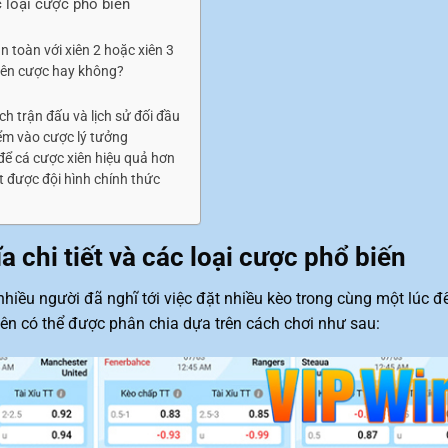
c loại cược phổ biến
n toàn với xiên 2 hoặc xiên 3
 nên cược hay không?
h trận đấu và lịch sử đối đầu
iểm vào cược lý tưởng
để cá cược xiên hiệu quả hơn
t được đội hình chính thức
a chi tiết và các loại cược phổ biến
nhiều người đã nghĩ tới việc đặt nhiều kèo trong cùng một lúc đ
 xiên có thể được phân chia dựa trên cách chơi như sau: