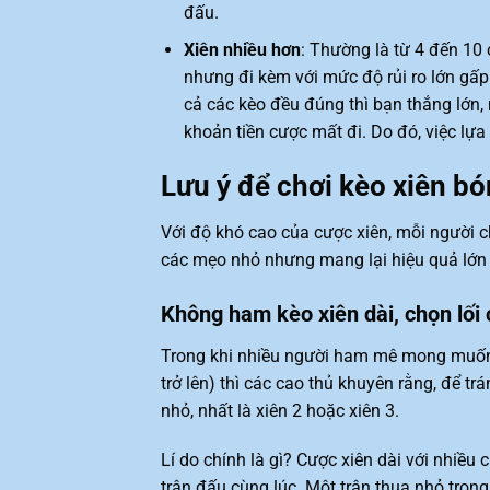
đấu.
Xiên nhiều hơn
: Thường là từ 4 đến 10
nhưng đi kèm với mức độ rủi ro lớn gấp
cả các kèo đều đúng thì bạn thắng lớn,
khoản tiền cược mất đi. Do đó, việc lựa
Lưu ý để chơi kèo xiên bó
Với độ khó cao của cược xiên, mỗi người c
các mẹo nhỏ nhưng mang lại hiệu quả lớn t
Không ham kèo xiên dài, chọn lối 
Trong khi nhiều người ham mê mong muốn 
trở lên) thì các cao thủ khuyên rằng, để tr
nhỏ, nhất là xiên 2 hoặc xiên 3.
Lí do chính là gì? Cược xiên dài với nhiều 
trận đấu cùng lúc. Một trận thua nhỏ trong 