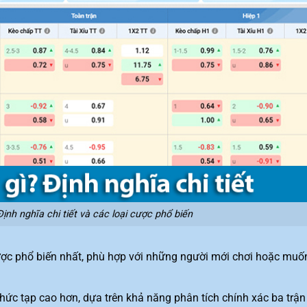
Định nghĩa chi tiết và các loại cược phổ biến
ược phổ biến nhất, phù hợp với những người mới chơi hoặc muố
hức tạp cao hơn, dựa trên khả năng phân tích chính xác ba trận