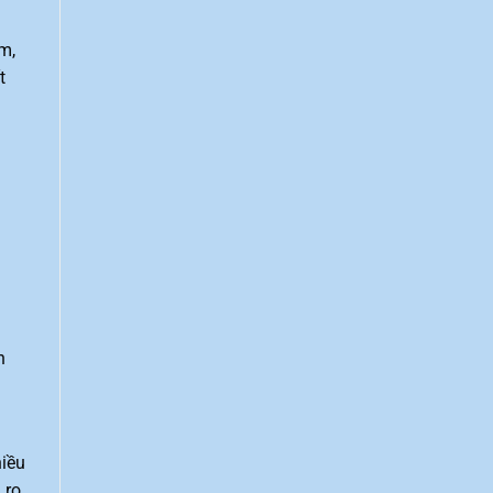
m,
t
n
hiều
 ro