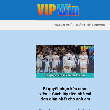
Chuyển
đến
nội
dung
TRANG CHỦ
GIỚI THIỆU VIPWIN
Bí quyết chọn kèo cược
xiên – Cách lấy tiền nhà cái
đơn giản nhất cho anh em