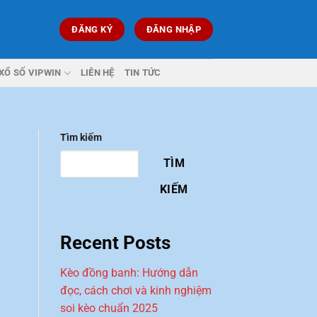
ĐĂNG KÝ
ĐĂNG NHẬP
XỔ SỐ VIPWIN
LIÊN HỆ
TIN TỨC
Tìm kiếm
TÌM
KIẾM
Recent Posts
Kèo đồng banh: Hướng dẫn
đọc, cách chơi và kinh nghiệm
soi kèo chuẩn 2025