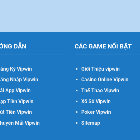
ỚNG DẪN
CÁC GAME NỔI BẬT
ăng Ký Vipwin
Giới Thiệu vipwin
ăng Nhập Vipwin
Casino Online Vipwin
ải App Vipwin
Thể Thao Vipwin
ạp Tiền Vipwin
Xổ Số Vipwin
út Tiền Vipwin
Poker Vipwin
huyến Mãi Vipwin
Sitemap