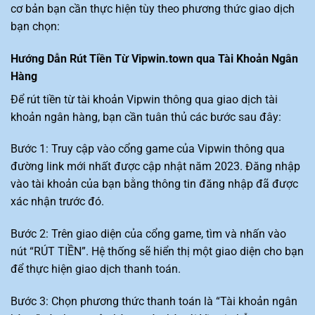
cơ bản bạn cần thực hiện tùy theo phương thức giao dịch
bạn chọn:
Hướng Dẫn Rút Tiền Từ Vipwin.town qua Tài Khoản Ngân
Hàng
Để rút tiền từ tài khoản Vipwin thông qua giao dịch tài
khoản ngân hàng, bạn cần tuân thủ các bước sau đây:
Bước 1: Truy cập vào cổng game của Vipwin thông qua
đường link mới nhất được cập nhật năm 2023. Đăng nhập
vào tài khoản của bạn bằng thông tin đăng nhập đã được
xác nhận trước đó.
Bước 2: Trên giao diện của cổng game, tìm và nhấn vào
nút “RÚT TIỀN”. Hệ thống sẽ hiển thị một giao diện cho bạn
để thực hiện giao dịch thanh toán.
Bước 3: Chọn phương thức thanh toán là “Tài khoản ngân