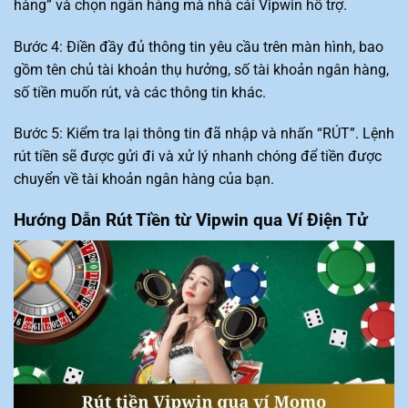
hàng” và chọn ngân hàng mà nhà cái Vipwin hỗ trợ.
Bước 4: Điền đầy đủ thông tin yêu cầu trên màn hình, bao
gồm tên chủ tài khoản thụ hưởng, số tài khoản ngân hàng,
số tiền muốn rút, và các thông tin khác.
Bước 5: Kiểm tra lại thông tin đã nhập và nhấn “RÚT”. Lệnh
rút tiền sẽ được gửi đi và xử lý nhanh chóng để tiền được
chuyển về tài khoản ngân hàng của bạn.
Hướng Dẫn Rút Tiền từ Vipwin qua Ví Điện Tử