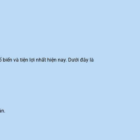
iến và tiện lợi nhất hiện nay. Dưới đây là
án.
.