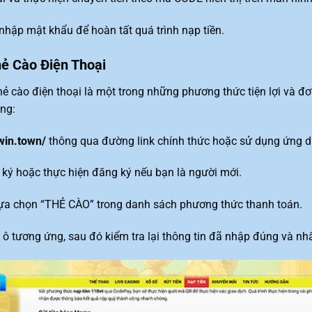
 nhập mật khẩu để hoàn tất quá trình nạp tiền.
hẻ Cào Điện Thoại
ẻ cào điện thoại là một trong những phương thức tiện lợi và đơ
ng:
pwin.town/
thông qua đường link chính thức hoặc sử dụng ứng dụ
ký hoặc thực hiện đăng ký nếu bạn là người mới.
ựa chọn “THẺ CÀO” trong danh sách phương thức thanh toán.
ô tương ứng, sau đó kiểm tra lại thông tin đã nhập đúng và nh