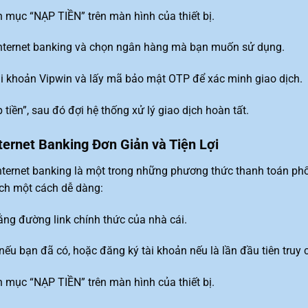
 mục “NẠP TIỀN” trên màn hình của thiết bị.
Internet banking và chọn ngân hàng mà bạn muốn sử dụng.
i khoản Vipwin và lấy mã bảo mật OTP để xác minh giao dịch.
 tiền”, sau đó đợi hệ thống xử lý giao dịch hoàn tất.
ternet Banking Đơn Giản và Tiện Lợi
nternet banking là một trong những phương thức thanh toán phổ b
ịch một cách dễ dàng:
ng đường link chính thức của nhà cái.
nếu bạn đã có, hoặc đăng ký tài khoản nếu là lần đầu tiên truy 
 mục “NẠP TIỀN” trên màn hình của thiết bị.