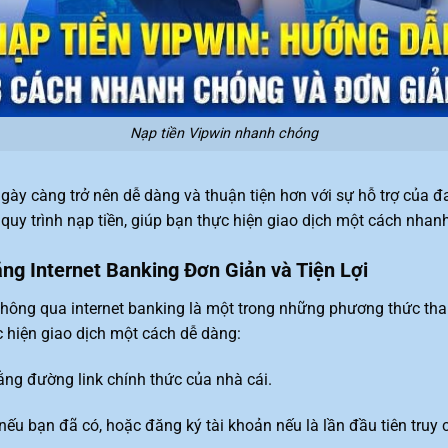
Nạp tiền Vipwin nhanh chóng
ày càng trở nên dễ dàng và thuận tiện hơn với sự hỗ trợ của 
ề quy trình nạp tiền, giúp bạn thực hiện giao dịch một cách nhan
ng Internet Banking Đơn Giản và Tiện Lợi
hông qua internet banking là một trong những phương thức thanh
 hiện giao dịch một cách dễ dàng:
ng đường link chính thức của nhà cái.
nếu bạn đã có, hoặc đăng ký tài khoản nếu là lần đầu tiên truy 