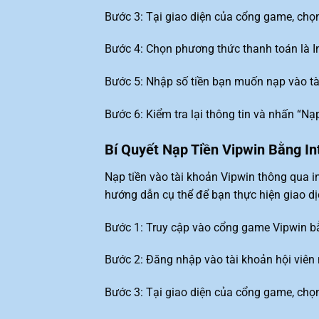
Bước 3: Tại giao diện của cổng game, chọn
Bước 4: Chọn phương thức thanh toán là 
Bước 5: Nhập số tiền bạn muốn nạp vào tà
Bước 6: Kiểm tra lại thông tin và nhấn “Nạp
Bí Quyết Nạp Tiền Vipwin Bằng In
Nạp tiền vào tài khoản Vipwin thông qua i
hướng dẫn cụ thể để bạn thực hiện giao d
Bước 1: Truy cập vào cổng game Vipwin bằ
Bước 2: Đăng nhập vào tài khoản hội viên 
Bước 3: Tại giao diện của cổng game, chọn