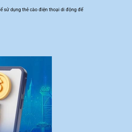
ể sử dụng thẻ cào điện thoại di động để