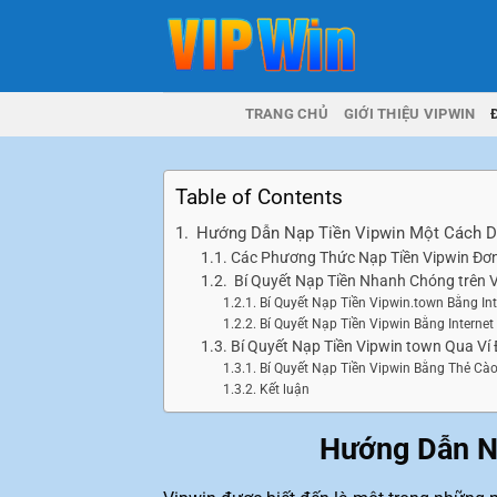
Chuyển
đến
nội
dung
TRANG CHỦ
GIỚI THIỆU VIPWIN
Table of Contents
Hướng Dẫn Nạp Tiền Vipwin Một Cách D
Các Phương Thức Nạp Tiền Vipwin Đơn 
Bí Quyết Nạp Tiền Nhanh Chóng trên 
Bí Quyết Nạp Tiền Vipwin.town Bằng Int
Bí Quyết Nạp Tiền Vipwin Bằng Internet
Bí Quyết Nạp Tiền Vipwin town Qua Ví
Bí Quyết Nạp Tiền Vipwin Bằng Thẻ Cào
Kết luận
Hướng Dẫn Nạ