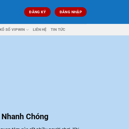
ĐĂNG KÝ
ĐĂNG NHẬP
XỔ SỐ VIPWIN
LIÊN HỆ
TIN TỨC
à Nhanh Chóng