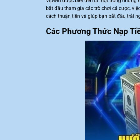
Vipwin được biết đến là một trong những n
bắt đầu tham gia các trò chơi cá cược, việ
cách thuận tiện và giúp bạn bắt đầu trải 
Các Phương Thức Nạp Tiền