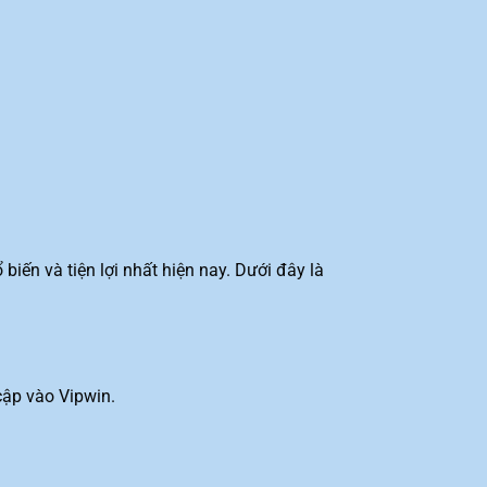
iến và tiện lợi nhất hiện nay. Dưới đây là
cập vào Vipwin.