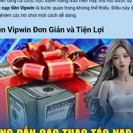
ền tảng cá cược trực tuyến hàng đầu hiện nay, thu hút được sự 
c
nạp tiền Vipwin
là bước quan trọng không thể thiếu. Điều này 
nghiệm các trò chơi một cách dễ dàng.
 Vipwin Đơn Giản và Tiện Lợi