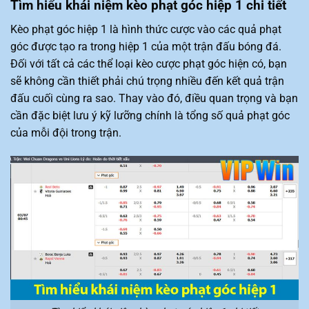
Tìm hiểu khái niệm kèo phạt góc hiệp 1 chi tiết
Kèo phạt góc hiệp 1 là hình thức cược vào các quả phạt
góc được tạo ra trong hiệp 1 của một trận đấu bóng đá.
Đối với tất cả các thể loại kèo cược phạt góc hiện có, bạn
sẽ không cần thiết phải chú trọng nhiều đến kết quả trận
đấu cuối cùng ra sao. Thay vào đó, điều quan trọng và bạn
cần đặc biệt lưu ý kỹ lưỡng chính là tổng số quả phạt góc
của mỗi đội trong trận.