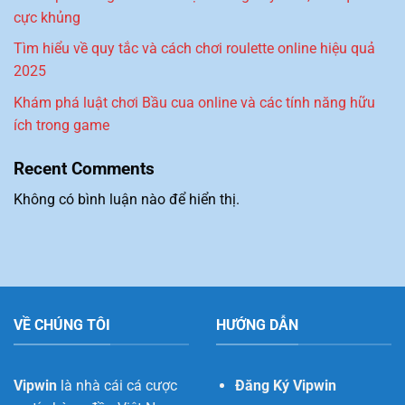
cực khủng
Tìm hiểu về quy tắc và cách chơi roulette online hiệu quả
2025
Khám phá luật chơi Bầu cua online và các tính năng hữu
ích trong game
Recent Comments
Không có bình luận nào để hiển thị.
VỀ CHÚNG TÔI
HƯỚNG DẪN
Vipwin
là nhà cái cá cược
Đăng Ký Vipwin