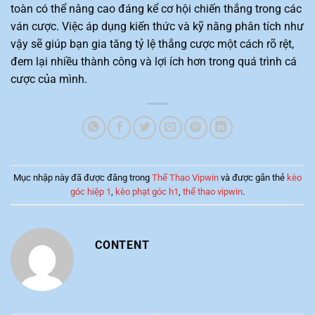
toàn có thể nâng cao đáng kể cơ hội chiến thắng trong các
ván cược. Việc áp dụng kiến thức và kỹ năng phân tích như
vậy sẽ giúp bạn gia tăng tỷ lệ thắng cược một cách rõ rệt,
đem lại nhiều thành công và lợi ích hơn trong quá trình cá
cược của mình.
Mục nhập này đã được đăng trong
Thể Thao Vipwin
và được gắn thẻ
kèo
góc hiệp 1
,
kèo phạt góc h1
,
thể thao vipwin
.
CONTENT