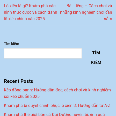
Lô xiên là gì? Khám phá các
Bài Liêng – Cách chơi và
hình thức cược và cách đánh
những kinh nghiệm chơi cần
lô xiên chính xác 2025
nắm
Tìm kiếm
TÌM
KIẾM
Recent Posts
Kèo đồng banh: Hướng dẫn đọc, cách chơi và kinh nghiệm
soi kèo chuẩn 2025
Khám phá bí quyết chinh phục lô xiên 3: Hướng dẫn từ A-Z
Khám phá thế giới bắn cá Đại Dương huyền bí, rinh quà