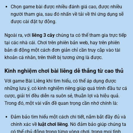
Chọn game bài được nhiều đánh giá cao, được nhiều
người tham gia, sau đó nhấn về tải về thì ứng dụng sẽ
được cài đặt tự động.
Ngoài ra, với
liêng 3 cây
chúng ta có thể tham gia trực tiếp
tại các nhà cái. Chơi trên phiên bản web, hay trên phiên
bản di động một cách đơn giản chỉ cần truy cập vào tài
khoản cá nhân, trên thiết bị tương ứng là được.
Kinh nghiệm chơi bài liêng dễ thắng từ cao thủ
Với game Bài Liêng khi tìm hiểu, có thể áp dụng được
những lưu ý, có kinh nghiệm riêng giúp quá trình đầu tư cá
cược, giải trí đều diễn ra suôn sẻ, thuận lợi và hiệu quả.
Trong đó, một vài vấn đề quan trọng cần nhớ chính là:
Đảm bảo tìm hiểu một cách chi tiết, nắm bắt đầy đủ và
chính xác về
luật chơi liêng
. Nó đảm bảo giúp chúng ta
có thể chủ động trong từng vòng chơi, trong mọi tình