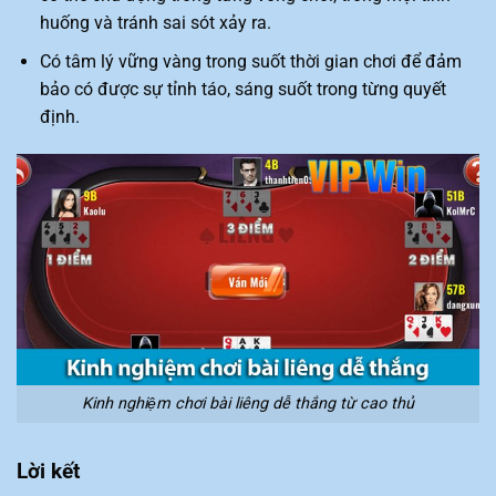
huống và tránh sai sót xảy ra.
Có tâm lý vững vàng trong suốt thời gian chơi để đảm
bảo có được sự tỉnh táo, sáng suốt trong từng quyết
định.
Kinh nghiệm chơi bài liêng dễ thắng từ cao thủ
Lời kết