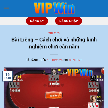
Chuyển
đến
nội
dung
ĐĂNG KÝ
ĐĂNG NHẬP
TIN TỨC
Bài Liêng – Cách chơi và những kinh
nghiệm chơi cần nắm
ĐÃ ĐĂNG TRÊN
16/10/2025
BỞI
CONTENT
16
Th10