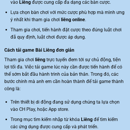
vào
Liêng
được cung cấp đa dạng các bàn cược.
Lựa chọn bàn chơi với mức cược phù hợp mà mình ưng
ý nhất khi tham gia chơi
liêng online
.
Tham gia chơi, tiến hành đặt cược theo đúng luật chơi
đã quy định, luật chơi được áp dụng.
Cách tải game Bài Liêng đơn giản
Tham gia chơi
liêng
trực tuyến đem tới sự chủ động, tiện
lợi tối đa. Việc tải game lúc này cần được tiến hành để có
thể sớm bắt đầu hành trình của bản thân. Trong đó, các
bước chính mà anh em cần hoàn thành để tải game thành
công là:
Trên thiết bị di động đang sử dụng chúng ta lựa chọn
vào CH Play, hoặc App store.
Trong mục tìm kiếm nhập từ khóa
Liêng
để tìm kiếm
các ứng dụng được cung cấp và phát triển.