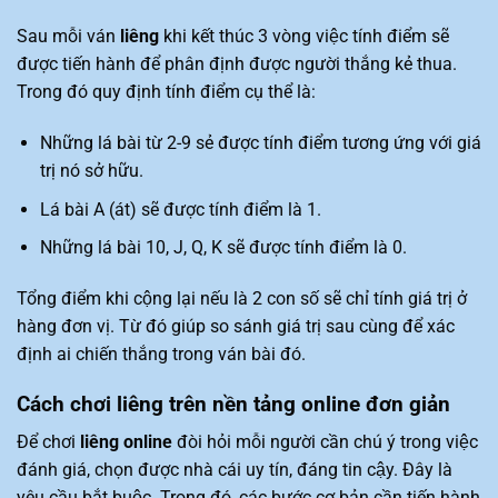
Sau mỗi ván
liêng
khi kết thúc 3 vòng việc tính điểm sẽ
được tiến hành để phân định được người thắng kẻ thua.
Trong đó quy định tính điểm cụ thể là:
Những lá bài từ 2-9 sẻ được tính điểm tương ứng với giá
trị nó sở hữu.
Lá bài A (át) sẽ được tính điểm là 1.
Những lá bài 10, J, Q, K sẽ được tính điểm là 0.
Tổng điểm khi cộng lại nếu là 2 con số sẽ chỉ tính giá trị ở
hàng đơn vị. Từ đó giúp so sánh giá trị sau cùng để xác
định ai chiến thắng trong ván bài đó.
Cách chơi liêng trên nền tảng online đơn giản
Để chơi
liêng online
đòi hỏi mỗi người cần chú ý trong việc
đánh giá, chọn được nhà cái uy tín, đáng tin cậy. Đây là
yêu cầu bắt buộc. Trong đó, các bước cơ bản cần tiến hành