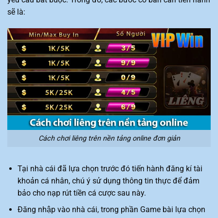
sẽ là:
Cách chơi liêng trên nền tảng online đơn giản
Tại nhà cái đã lựa chọn trước đó tiến hành đăng kí tài
khoản cá nhân, chú ý sử dụng thông tin thực để đảm
bảo cho nạp rút tiền cá cược sau này.
Đăng nhập vào nhà cái, trong phần Game bài lựa chọn