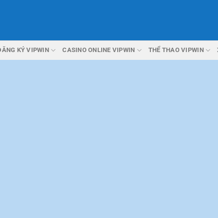
ĐĂNG KÝ VIPWIN
CASINO ONLINE VIPWIN
THỂ THAO VIPWIN