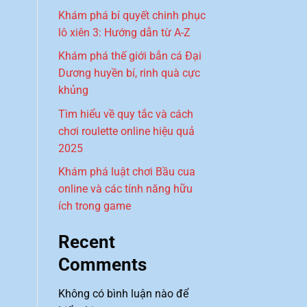
Khám phá bí quyết chinh phục
lô xiên 3: Hướng dẫn từ A-Z
Khám phá thế giới bắn cá Đại
Dương huyền bí, rinh quà cực
khủng
Tìm hiểu về quy tắc và cách
chơi roulette online hiệu quả
2025
Khám phá luật chơi Bầu cua
online và các tính năng hữu
ích trong game
Recent
Comments
Không có bình luận nào để