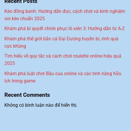
Recent Posts
Kèo đồng banh: Hướng dẫn đọc, cách chơi và kinh nghiệm
soi kèo chuẩn 2025
Khám phá bí quyết chinh phục lô xiên 3: Hướng dẫn từ A-Z
Khám phá thế giới bắn cá Đại Dương huyền bí, rinh quà
cực khủng
Tìm hiểu về quy tắc và cách chơi roulette online hiệu quả
2025
Khám phá luật chơi Bầu cua online và các tính năng hữu
ích trong game
Recent Comments
Không có bình luận nào để hiển thị.