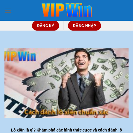
Chuyển
đến
nội
dung
ĐĂNG KÝ
ĐĂNG NHẬP
Lô xiên là gì? Khám phá các hình thức cược và cách đánh lô