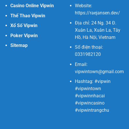
Casino Online Vipwin
Website:
https://raejansen.dev/
Thể Thao Vipwin
Địa chỉ: 24 Ng. 34 Đ.
Xổ Số Vipwin
Xuân La, Xuân La, Tây
Poker Vipwin
Hồ, Hà Nội, Vietnam
Sitemap
Số điện thoại:
0331982120
Email:
vipwintown@gmail.com
Hashtag: #vipwin
#vipwintown
#vipwinnhacai
#vipwincasino
#vipwintrangchu