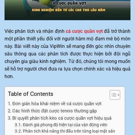
Việc phân tích và nhận định
cá cược quần vợt
​ đã trở thành
một phần thiết yếu đối với người hâm mộ đam mê bộ môn
này. Bài viết này của VipWin sẽ mang đến góc nhìn chuyên
sâu thông qua các phân tích được thực hiện bởi đội ngũ
chuyên gia giàu kinh nghiệm. Từ đó, chúng tôi mong muốn
sẽ hỗ trợ người chơi đưa ra lựa chọn chính xác và hiệu quả
hơn.
Table of Contents
Đơn giản hóa khái niệm về cá cược quần vợt​
Các hình thức đặt cược tennis thường gặp
Bí quyết phân tích kèo cá cược quần vợt​ hiệu quả
Đánh giá phong độ hiện tại của vận động viên
Phân tích khả năng thi đấu trên từng loại mặt sân