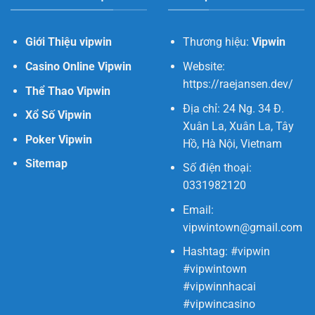
Giới Thiệu vipwin
Thương hiệu:
Vipwin
Casino Online Vipwin
Website:
https://raejansen.dev/
Thể Thao Vipwin
Địa chỉ: 24 Ng. 34 Đ.
Xổ Số Vipwin
Xuân La, Xuân La, Tây
Poker Vipwin
Hồ, Hà Nội, Vietnam
Sitemap
Số điện thoại:
0331982120
Email:
vipwintown@gmail.com
Hashtag: #vipwin
#vipwintown
#vipwinnhacai
#vipwincasino