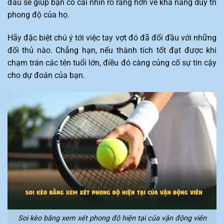
đấu sẽ giúp bạn có cái nhìn rõ ràng hơn về khả năng duy trì
phong độ của họ.
Hãy đặc biệt chú ý tới việc tay vợt đó đã đối đầu với những
đối thủ nào. Chẳng hạn, nếu thành tích tốt đạt được khi
chạm trán các tên tuổi lớn, điều đó càng củng cố sự tin cậy
cho dự đoán của bạn.
Soi kèo bằng xem xét phong độ hiện tại của vận động viên