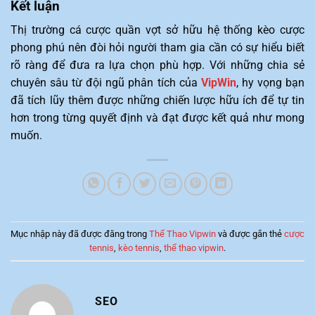
Kết luận
Thị trường cá cược quần vợt​ sở hữu hệ thống kèo cược
phong phú nên đòi hỏi người tham gia cần có sự hiểu biết
rõ ràng để đưa ra lựa chọn phù hợp. Với những chia sẻ
chuyên sâu từ đội ngũ phân tích của
VipWin
, hy vọng bạn
đã tích lũy thêm được những chiến lược hữu ích để tự tin
hơn trong từng quyết định và đạt được kết quả như mong
muốn.
Mục nhập này đã được đăng trong
Thể Thao Vipwin
và được gắn thẻ
cược
tennis
,
kèo tennis
,
thể thao vipwin
.
SEO