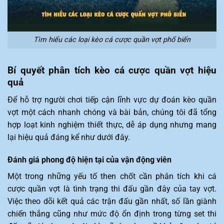
Tìm hiểu các loại kèo cá cược quần vợt​ phổ biến
Bí quyết phân tích kèo cá cược quần vợt​ hiệu
quả
Để hỗ trợ người chơi tiếp cận lĩnh vực dự đoán kèo quần
vợt một cách nhanh chóng và bài bản, chúng tôi đã tổng
hợp loạt kinh nghiệm thiết thực, dễ áp dụng nhưng mang
lại hiệu quả đáng kể như dưới đây.
Đánh giá phong độ hiện tại của vận động viên
Một trong những yếu tố then chốt cần phân tích khi cá
cược quần vợt​ là tình trạng thi đấu gần đây của tay vợt.
Việc theo dõi kết quả các trận đấu gần nhất, số lần giành
chiến thắng cũng như mức độ ổn định trong từng set thi