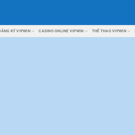
ĐĂNG KÝ VIPWIN
CASINO ONLINE VIPWIN
THỂ THAO VIPWIN