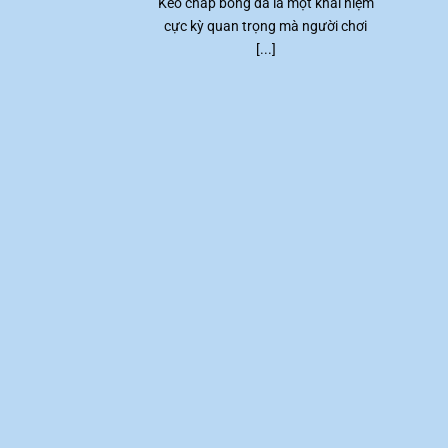
Kèo chấp bóng đá là một khái niệm
cực kỳ quan trọng mà người chơi
[...]