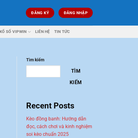
ĐĂNG KÝ
ĐĂNG NHẬP
XỔ SỐ VIPWIN
LIÊN HỆ
TIN TỨC
Tìm kiếm
TÌM
KIẾM
Recent Posts
Kèo đồng banh: Hướng dẫn
đọc, cách chơi và kinh nghiệm
soi kèo chuẩn 2025