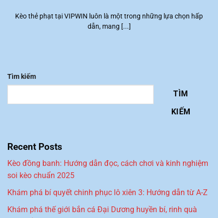
Kèo thẻ phạt tại VIPWIN luôn là một trong những lựa chọn hấp
dẫn, mang [...]
Tìm kiếm
TÌM
KIẾM
Recent Posts
Kèo đồng banh: Hướng dẫn đọc, cách chơi và kinh nghiệm
soi kèo chuẩn 2025
Khám phá bí quyết chinh phục lô xiên 3: Hướng dẫn từ A-Z
Khám phá thế giới bắn cá Đại Dương huyền bí, rinh quà