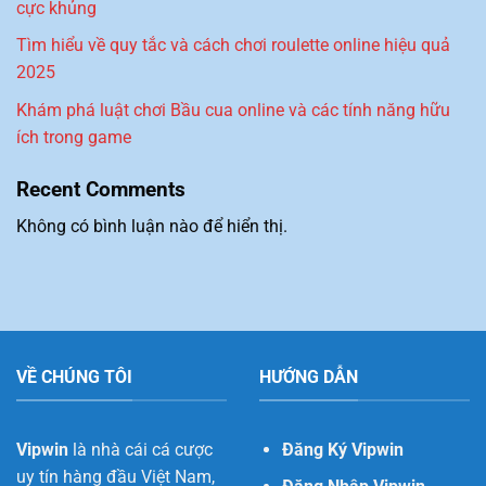
cực khủng
Tìm hiểu về quy tắc và cách chơi roulette online hiệu quả
2025
Khám phá luật chơi Bầu cua online và các tính năng hữu
ích trong game
Recent Comments
Không có bình luận nào để hiển thị.
VỀ CHÚNG TÔI
HƯỚNG DẪN
Vipwin
là nhà cái cá cược
Đăng Ký Vipwin
uy tín hàng đầu Việt Nam,