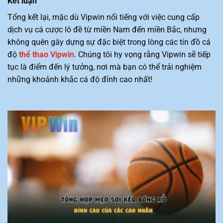
Kết luận
Tổng kết lại, mặc dù Vipwin nổi tiếng với việc cung cấp
dịch vụ cá cược lô đề từ miền Nam đến miền Bắc, nhưng
không quên gây dựng sự đặc biệt trong lòng các tín đồ cá
độ
thể thao Vipwin
. Chúng tôi hy vọng rằng Vipwin sẽ tiếp
tục là điểm đến lý tưởng, nơi mà bạn có thể trải nghiệm
những khoảnh khắc cá độ đỉnh cao nhất!