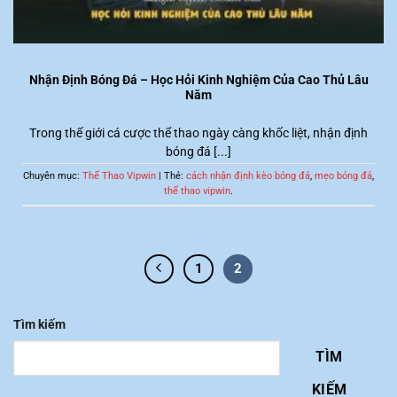
Nhận Định Bóng Đá​ – Học Hỏi Kinh Nghiệm Của Cao Thủ Lâu
Năm
Trong thế giới cá cược thể thao ngày càng khốc liệt, nhận định
bóng đá​ [...]
Chuyên mục:
Thể Thao Vipwin
| Thẻ:
cách nhận định kèo bóng đá
,
mẹo bóng đá
,
thể thao vipwin
.
1
2
Tìm kiếm
TÌM
KIẾM