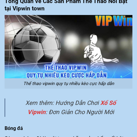
Tổng Quan về Các Sản Phẩm Thể Thao Nổi Bật
tại Vipwin town
Thể thao vipwin quy tụ nhiều kèo cực hấp dẫn
Xem thêm: Hướng Dẫn Chơi
Xổ Số
Vipwin
: Đơn Giản Cho Người Mới
Bóng đá