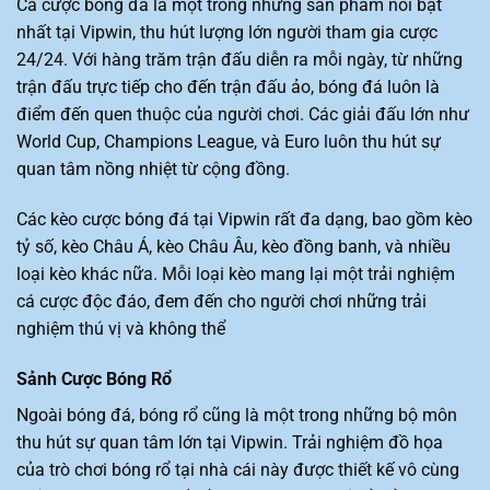
Cá cược bóng đá là một trong những sản phẩm nổi bật
nhất tại Vipwin, thu hút lượng lớn người tham gia cược
24/24. Với hàng trăm trận đấu diễn ra mỗi ngày, từ những
trận đấu trực tiếp cho đến trận đấu ảo, bóng đá luôn là
điểm đến quen thuộc của người chơi. Các giải đấu lớn như
World Cup, Champions League, và Euro luôn thu hút sự
quan tâm nồng nhiệt từ cộng đồng.
Các kèo cược bóng đá tại Vipwin rất đa dạng, bao gồm kèo
tỷ số, kèo Châu Á, kèo Châu Âu, kèo đồng banh, và nhiều
loại kèo khác nữa. Mỗi loại kèo mang lại một trải nghiệm
cá cược độc đáo, đem đến cho người chơi những trải
nghiệm thú vị và không thể
Sảnh Cược Bóng Rổ
Ngoài bóng đá, bóng rổ cũng là một trong những bộ môn
thu hút sự quan tâm lớn tại Vipwin. Trải nghiệm đồ họa
của trò chơi bóng rổ tại nhà cái này được thiết kế vô cùng