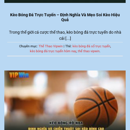
Kèo Bóng Đá Trực Tuyến​ – Định Nghĩa Và Mẹo Soi Kèo Hiệu
Quả
Trong thế giới cá cược thể thao, kèo bóng đá trực tuyến​ do nhà
cái [...]
Chuyên mục:
Thể Thao Vipwin
| Thẻ:
kèo bóng đá số trực tuyến
,
kèo bóng đá trực tuyến hôm nay
,
thể thao vipwin
.