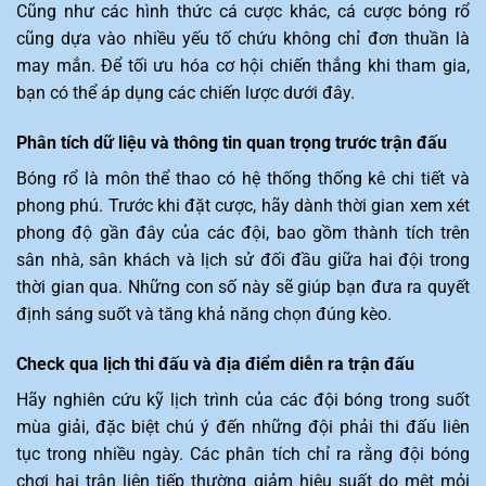
Cũng như các hình thức cá cược khác, cá cược bóng rổ​
cũng dựa vào nhiều yếu tố chứu không chỉ đơn thuần là
may mắn. Để tối ưu hóa cơ hội chiến thắng khi tham gia,
bạn có thể áp dụng các chiến lược dưới đây.
Phân tích dữ liệu và thông tin quan trọng trước trận đấu
Bóng rổ là môn thể thao có hệ thống thống kê chi tiết và
phong phú. Trước khi đặt cược, hãy dành thời gian xem xét
phong độ gần đây của các đội, bao gồm thành tích trên
sân nhà, sân khách và lịch sử đối đầu giữa hai đội trong
thời gian qua. Những con số này sẽ giúp bạn đưa ra quyết
định sáng suốt và tăng khả năng chọn đúng kèo.
Check qua lịch thi đấu và địa điểm diễn ra trận đấu
Hãy nghiên cứu kỹ lịch trình của các đội bóng trong suốt
mùa giải, đặc biệt chú ý đến những đội phải thi đấu liên
tục trong nhiều ngày. Các phân tích chỉ ra rằng đội bóng
chơi hai trận liên tiếp thường giảm hiệu suất do mệt mỏi