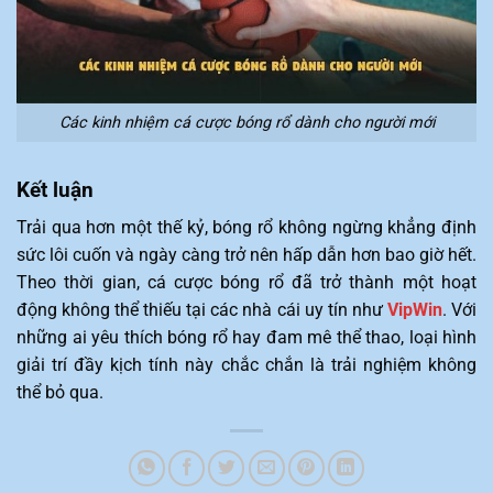
Các kinh nhiệm cá cược bóng rổ​ dành cho người mới
Kết luận
Trải qua hơn một thế kỷ, bóng rổ không ngừng khẳng định
sức lôi cuốn và ngày càng trở nên hấp dẫn hơn bao giờ hết.
Theo thời gian, cá cược bóng rổ đã trở thành một hoạt
động không thể thiếu tại các nhà cái uy tín như
VipWin
. Với
những ai yêu thích bóng rổ hay đam mê thể thao, loại hình
giải trí đầy kịch tính này chắc chắn là trải nghiệm không
thể bỏ qua.