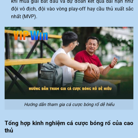
khi mùa giải bắt đầu và dự đoán kết quả dài hạn như
đội vô địch, đội vào vòng play-off hay cầu thủ xuất sắc
nhất (MVP).
Hướng dẫn tham gia cá cược bóng rổ​ dễ hiểu
Tổng hợp kinh nghiệm cá cược bóng rổ của cao
thủ