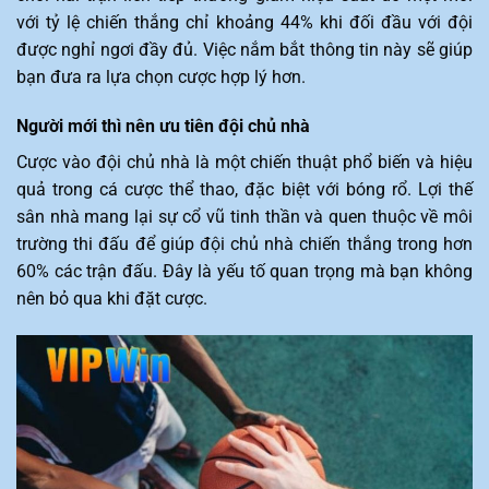
với tỷ lệ chiến thắng chỉ khoảng 44% khi đối đầu với đội
được nghỉ ngơi đầy đủ. Việc nắm bắt thông tin này sẽ giúp
bạn đưa ra lựa chọn cược hợp lý hơn.
Người mới thì nên ưu tiên đội chủ nhà
Cược vào đội chủ nhà là một chiến thuật phổ biến và hiệu
quả trong cá cược thể thao, đặc biệt với bóng rổ. Lợi thế
sân nhà mang lại sự cổ vũ tinh thần và quen thuộc về môi
trường thi đấu để giúp đội chủ nhà chiến thắng trong hơn
60% các trận đấu. Đây là yếu tố quan trọng mà bạn không
nên bỏ qua khi đặt cược.