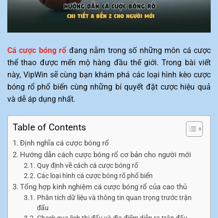
Cá cược bóng rổ
​ đang nằm trong số những môn cá cược
thể thao được mến mộ hàng đầu thế giới. Trong bài viết
này, VipWin sẽ cùng bạn khám phá các loại hình kèo cược
bóng rổ phổ biến cùng những bí quyết đặt cược hiệu quả
và dễ áp dụng nhất.
Table of Contents
Định nghĩa cá cược bóng rổ​
Hướng dẫn cách cược bóng rổ cơ bản cho người mới
Quy định về cách cá cược bóng rổ
Các loại hình cá cược bóng rổ phổ biến
Tổng hợp kinh nghiệm cá cược bóng rổ của cao thủ
Phân tích dữ liệu và thông tin quan trọng trước trận
đấu
Check qua lịch thi đấu và địa điểm diễn ra trận đấu