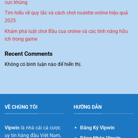
cực khủng
Tìm hiểu về quy tắc và cách chơi roulette online hiệu quả
2025
Khám phá luật chơi Bầu cua online và các tính năng hữu
ích trong game
Recent Comments
Không có bình luận nào để hiển thị.
VỀ CHÚNG TÔI
HƯỚNG DẪN
Vipwin
là nhà cái cá cược
Đăng Ký Vipwin
uy tín hàng đầu Việt Nam,