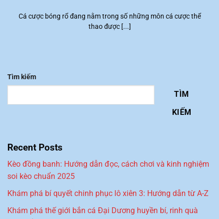
Cá cược bóng rổ​ đang nằm trong số những môn cá cược thể
thao được [...]
Tìm kiếm
TÌM
KIẾM
Recent Posts
Kèo đồng banh: Hướng dẫn đọc, cách chơi và kinh nghiệm
soi kèo chuẩn 2025
Khám phá bí quyết chinh phục lô xiên 3: Hướng dẫn từ A-Z
Khám phá thế giới bắn cá Đại Dương huyền bí, rinh quà