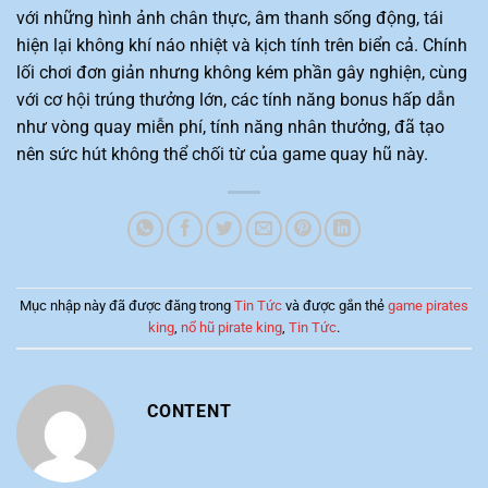
với những hình ảnh chân thực, âm thanh sống động, tái
hiện lại không khí náo nhiệt và kịch tính trên biển cả. Chính
lối chơi đơn giản nhưng không kém phần gây nghiện, cùng
với cơ hội trúng thưởng lớn, các tính năng bonus hấp dẫn
như vòng quay miễn phí, tính năng nhân thưởng, đã tạo
nên sức hút không thể chối từ của game quay hũ này.
Mục nhập này đã được đăng trong
Tin Tức
và được gắn thẻ
game pirates
king
,
nổ hũ pirate king
,
Tin Tức
.
CONTENT