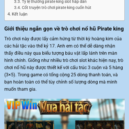
Tỷ lệ thưởng pirate king slot hấp dẫn
Cốt truyện trò chơi pirate king cuốn hút
Kết luận
Giới thiệu ngắn gọn về trò chơi nổ hũ Pirate king
Trò chơi này được lấy cảm hứng từ thời kỳ hoàng kim của
các hải tặc vào thế kỷ 17. Anh em có thể dễ dàng nhận
thấy điều này qua biểu tượng báu vật lấp lánh trên màn
hình chính. Giống như nhiều trò chơi slot khác hiện nay, trò
chơi nổ hũ này được thiết kế với cấu trúc 3 cuộn và 5 hàng
(3×5). Trong game có tổng cộng 25 dòng thanh toán, và
bạn hoàn toàn có thể tùy chỉnh số lượng dòng mà mình
muốn tham gia.