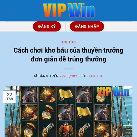
Chuyển
đến
nội
dung
ĐĂNG KÝ
ĐĂNG NHẬP
TIN TỨC
Cách chơi kho báu của thuyền trưởng
đơn giản dễ trúng thưởng
ĐÃ ĐĂNG TRÊN
22/08/2025
BỞI
CONTENT
22
Th8