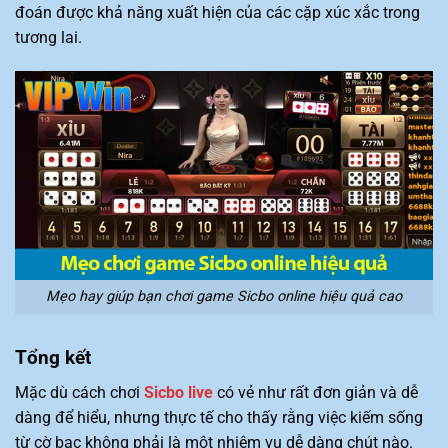
đoán được khả năng xuất hiện của các cặp xúc xắc trong
tương lai.
Mẹo hay giúp bạn chơi game Sicbo online hiệu quả cao
Tổng kết
Mặc dù cách chơi
Sicbo live
có vẻ như rất đơn giản và dễ
dàng để hiểu, nhưng thực tế cho thấy rằng việc kiếm sống
từ cờ bạc không phải là một nhiệm vụ dễ dàng chút nào.