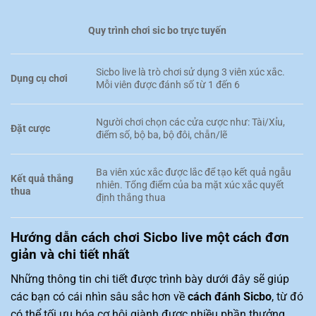
Quy trình chơi sic bo trực tuyến
Sicbo live là trò chơi sử dụng 3 viên xúc xắc.
Dụng cụ chơi
Mỗi viên được đánh số từ 1 đến 6
Người chơi chọn các cửa cược như: Tài/Xỉu,
Đặt cược
điểm số, bộ ba, bộ đôi, chẵn/lẽ
Ba viên xúc xắc được lắc để tạo kết quả ngẫu
Kết quả thắng
nhiên. Tổng điểm của ba mặt xúc xắc quyết
thua
định thắng thua
Hướng dẫn cách chơi Sicbo live một cách đơn
giản và chi tiết nhất
Những thông tin chi tiết được trình bày dưới đây sẽ giúp
các bạn có cái nhìn sâu sắc hơn về
cách đánh Sicbo
, từ đó
có thể tối ưu hóa cơ hội giành được nhiều phần thưởng