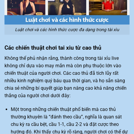
Luật chơi và các hình thức cược đa dạng trong tài xìu
Các chiến thuật chơi tai xiu từ cao thủ
Không thể phủ nhận rằng, thành công trong tài xỉu live
không chỉ dựa vào may mắn mà còn phụ thuộc lớn vào
chiến thuật của người chơi. Các cao thủ đã tích lũy rất
nhiều kinh nghiệm quý báu qua thời gian, và họ sẵn sàng
chia sẻ những bí quyết giúp bạn nâng cao khả năng chiến
thắng của người chơi dưới đây:
Một trong những chiến thuật phổ biến mà cao thủ
thường khuyên là “đánh theo cầu”, nghĩa là quan sát
chu kỳ ra cầu bệt, cầu 1-1, cầu 2-2 và đặt cược theo
hướng đó. Khi thấy chu kỳ rõ ràng, người chơi có thể dự