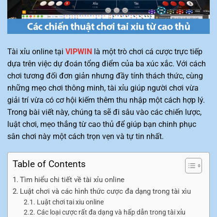
Tài xỉu online tại
VIPWIN
là một trò chơi cá cược trực tiếp
dựa trên việc dự đoán tổng điểm của ba xúc xắc. Với cách
chơi tương đối đơn giản nhưng đầy tính thách thức, cùng
những mẹo chơi thông minh, tài xỉu giúp người chơi vừa
giải trí vừa có cơ hội kiếm thêm thu nhập một cách hợp lý.
Trong bài viết này, chúng ta sẽ đi sâu vào các chiến lược,
luật chơi, mẹo thắng từ cao thủ để giúp bạn chinh phục
sân chơi này một cách trọn vẹn và tự tin nhất.
Table of Contents
Tìm hiểu chi tiết về tài xỉu online
Luật chơi và các hình thức cược đa dạng trong tài xìu
Luật chơi tai xiu online
Các loại cược rất đa dạng và hấp dẫn trong tài xỉu