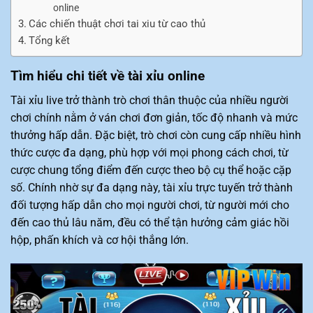
online
Các chiến thuật chơi tai xiu từ cao thủ
Tổng kết
Tìm hiểu chi tiết về tài xỉu online
Tài xỉu live trở thành trò chơi thân thuộc của nhiều người
chơi chính nằm ở ván chơi đơn giản, tốc độ nhanh và mức
thưởng hấp dẫn. Đặc biệt, trò chơi còn cung cấp nhiều hình
thức cược đa dạng, phù hợp với mọi phong cách chơi, từ
cược chung tổng điểm đến cược theo bộ cụ thể hoặc cặp
số. Chính nhờ sự đa dạng này, tài xỉu trực tuyến trở thành
đối tượng hấp dẫn cho mọi người chơi, từ người mới cho
đến cao thủ lâu năm, đều có thể tận hưởng cảm giác hồi
hộp, phấn khích và cơ hội thắng lớn.