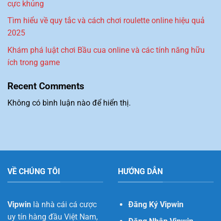
cực khủng
Tìm hiểu về quy tắc và cách chơi roulette online hiệu quả
2025
Khám phá luật chơi Bầu cua online và các tính năng hữu
ích trong game
Recent Comments
Không có bình luận nào để hiển thị.
VỀ CHÚNG TÔI
HƯỚNG DẪN
Vipwin
là nhà cái cá cược
Đăng Ký Vipwin
uy tín hàng đầu Việt Nam,