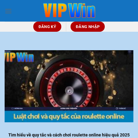
Chuyển
đến
nội
dung
ĐĂNG KÝ
ĐĂNG NHẬP
Tìm hiểu về quy tắc và cách chơi roulette online hiệu quả 2025