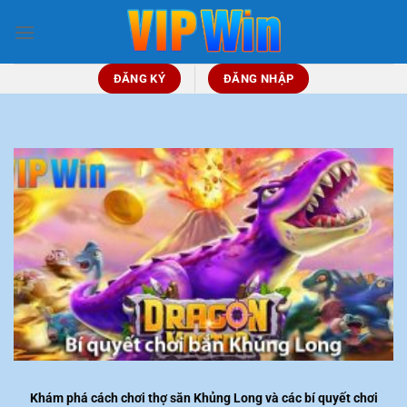
Chuyển
đến
nội
dung
ĐĂNG KÝ
ĐĂNG NHẬP
Khám phá cách chơi thợ săn Khủng Long và các bí quyết chơi