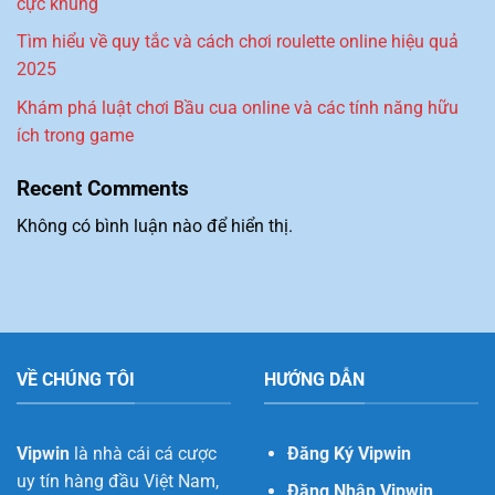
cực khủng
Tìm hiểu về quy tắc và cách chơi roulette online hiệu quả
2025
Khám phá luật chơi Bầu cua online và các tính năng hữu
ích trong game
Recent Comments
Không có bình luận nào để hiển thị.
VỀ CHÚNG TÔI
HƯỚNG DẪN
Vipwin
là nhà cái cá cược
Đăng Ký Vipwin
uy tín hàng đầu Việt Nam,
Đăng Nhập Vipwin