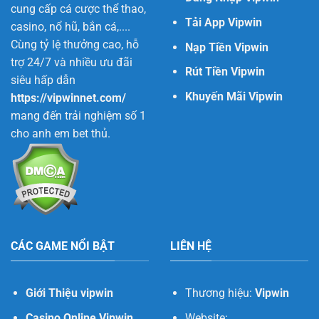
cung cấp cá cược thể thao,
Tải App Vipwin
casino, nổ hũ, bắn cá,....
Cùng tỷ lệ thưởng cao, hỗ
Nạp Tiền Vipwin
trợ 24/7 và nhiều ưu đãi
Rút Tiền Vipwin
siêu hấp dẫn
Khuyến Mãi Vipwin
https://vipwinnet.com/
mang đến trải nghiệm số 1
cho anh em bet thủ.
CÁC GAME NỔI BẬT
LIÊN HỆ
Giới Thiệu vipwin
Thương hiệu:
Vipwin
Casino Online Vipwin
Website: