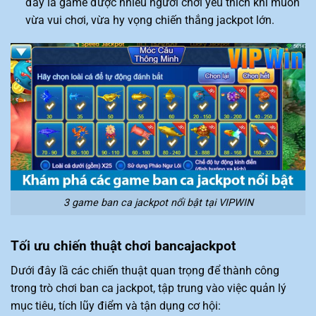
đây là game được nhiều người chơi yêu thích khi muốn
vừa vui chơi, vừa hy vọng chiến thắng jackpot lớn.
3 game ban ca jackpot nổi bật tại VIPWIN
Tối ưu chiến thuật chơi bancajackpot
Dưới đây lầ các chiến thuật quan trọng để thành công
trong trò chơi ban ca jackpot, tập trung vào việc quản lý
mục tiêu, tích lũy điểm và tận dụng cơ hội: