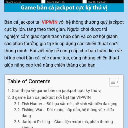
Bắn cá jackpot tại
VIPWIN
với hệ thống thưởng quỹ jackpot
cực kỳ lớn, tăng theo thời gian. Người chơi được trải
nghiệm cảm giác cạnh tranh hấp dẫn và có cơ hội giành
các phần thưởng giá trị khi áp dụng các chiến thuật chơi
thông minh. Bài viết này sẽ cung cấp cho bạn toàn diện về
bí kíp chơi bắn cá, các game top, cùng những chiến thuật
giúp nâng cao khả năng chiến thắng của bạn.
Table of Contents
Giới thiệu về game bắn cá jackpot cực kỳ thú vị
3 game ban ca jackpot nổi bật tại VIPWIN
Fish Hunter – Đồ họa sắc nét, hệ sinh vật biển đa dạng
Fishing War – Đối kháng hấp dẫn, hệ thống vũ khí đa
dạng
Jackpot Fishing – Giao diện mượt mà, phần thưởng
khủng