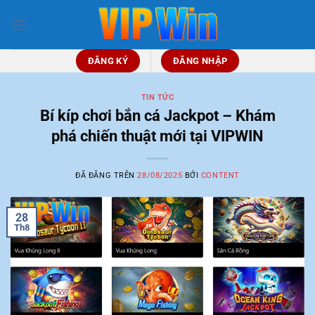
Chuyển
đến
nội
dung
ĐĂNG KÝ
ĐĂNG NHẬP
TIN TỨC
Bí kíp chơi bắn cá Jackpot – Khám
phá chiến thuật mới tại VIPWIN
ĐÃ ĐĂNG TRÊN
28/08/2025
BỞI
CONTENT
28
Th8