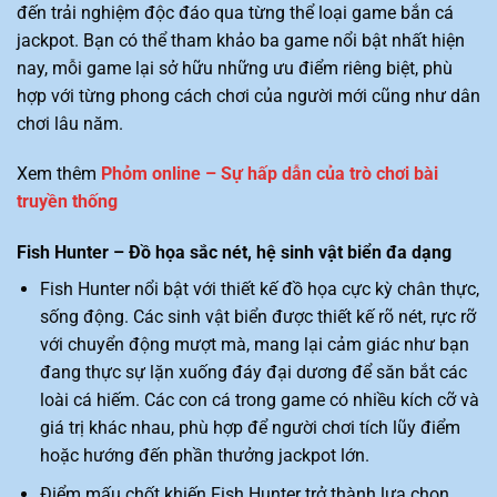
đến trải nghiệm độc đáo qua từng thể loại game bắn cá
jackpot. Bạn có thể tham khảo ba game nổi bật nhất hiện
nay, mỗi game lại sở hữu những ưu điểm riêng biệt, phù
hợp với từng phong cách chơi của người mới cũng như dân
chơi lâu năm.
Xem thêm
Phỏm online – Sự hấp dẫn của trò chơi bài
truyền thống
Fish Hunter – Đồ họa sắc nét, hệ sinh vật biển đa dạng
Fish Hunter nổi bật với thiết kế đồ họa cực kỳ chân thực,
sống động. Các sinh vật biển được thiết kế rõ nét, rực rỡ
với chuyển động mượt mà, mang lại cảm giác như bạn
đang thực sự lặn xuống đáy đại dương để săn bắt các
loài cá hiếm. Các con cá trong game có nhiều kích cỡ và
giá trị khác nhau, phù hợp để người chơi tích lũy điểm
hoặc hướng đến phần thưởng jackpot lớn.
Điểm mấu chốt khiến Fish Hunter trở thành lựa chọn