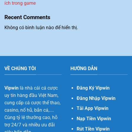
ích trong game
Recent Comments
Không có bình luận nào để hiển thị.
VỀ CHÚNG TÔI
HƯỚNG DẪN
Vipwin
là nhà cái cá cược
Đăng Ký Vipwin
uy tín hàng đầu Việt Nam,
Đăng Nhập Vipwin
cung cấp cá cược thể thao,
Tải App Vipwin
casino, nổ hũ, bắn cá,....
Cùng tỷ lệ thưởng cao, hỗ
Nạp Tiền Vipwin
trợ 24/7 và nhiều ưu đãi
Rút Tiền Vipwin