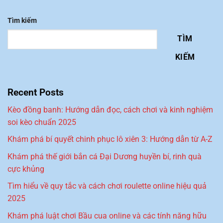
Tìm kiếm
TÌM
KIẾM
Recent Posts
Kèo đồng banh: Hướng dẫn đọc, cách chơi và kinh nghiệm
soi kèo chuẩn 2025
Khám phá bí quyết chinh phục lô xiên 3: Hướng dẫn từ A-Z
Khám phá thế giới bắn cá Đại Dương huyền bí, rinh quà
cực khủng
Tìm hiểu về quy tắc và cách chơi roulette online hiệu quả
2025
Khám phá luật chơi Bầu cua online và các tính năng hữu