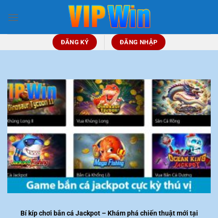
Chuyển
đến
nội
dung
ĐĂNG KÝ
ĐĂNG NHẬP
Bí kíp chơi bắn cá Jackpot – Khám phá chiến thuật mới tại