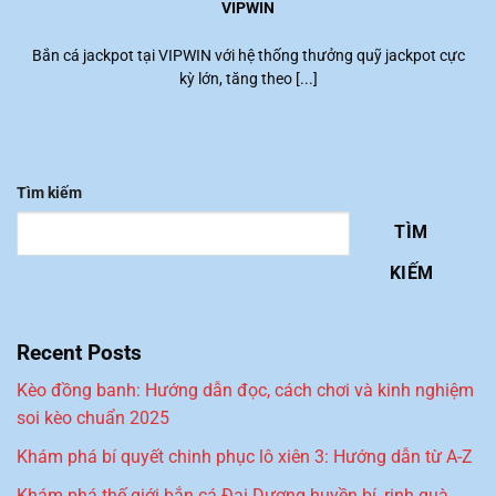
VIPWIN
Bắn cá jackpot tại VIPWIN với hệ thống thưởng quỹ jackpot cực
kỳ lớn, tăng theo [...]
Tìm kiếm
TÌM
KIẾM
Recent Posts
Kèo đồng banh: Hướng dẫn đọc, cách chơi và kinh nghiệm
soi kèo chuẩn 2025
Khám phá bí quyết chinh phục lô xiên 3: Hướng dẫn từ A-Z
Khám phá thế giới bắn cá Đại Dương huyền bí, rinh quà