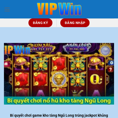
Chuyển
đến
nội
dung
ĐĂNG KÝ
ĐĂNG NHẬP
Bí quyết chơi game kho tàng Ngũ Long trúng jackpot khủng