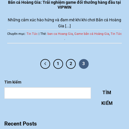
Bắn cá Hoàng Gia: Trải nghiệm game đổi thưởng hàng đầu tại
VIPWIN
Những cảm xúc hào hứng và đam mê khi khi chơi Bắn cá Hoàng
Gia [...]
Chuyên mục:
Tin Tức
| Thẻ:
ban ca Hoang Gia
,
Game bắn cá Hoàng Gia
,
Tin Tức
.
1
2
3
Tìm kiếm
TÌM
KIẾM
Recent Posts