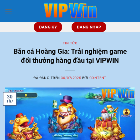
Chuyển
đến
nội
dung
ĐĂNG KÝ
ĐĂNG NHẬP
TIN TỨC
Bắn cá Hoàng Gia: Trải nghiệm game
đổi thưởng hàng đầu tại VIPWIN
ĐÃ ĐĂNG TRÊN
30/07/2025
BỞI
CONTENT
30
Th7