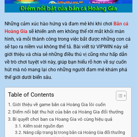
Những cảm xúc hào hứng và đam mê khi khi chơi
Bắn cá
Hoàng Gia
sẽ khiến anh em không thể rời mắt khỏi màn
hình, và mỗi thành công trong việc bắt được những con cá
sẽ tạo ra niềm vui không thể tả. Bài viết từ VIPWIN này sẽ
giới thiệu và chia sẻ những điều thú vị cũng như hấp dẫn
về trò chơi tuyệt vời này, giúp bạn hiểu rõ hơn về sự cuốn
hút mà nó mang lại cho những người đam mê khám phá
thế giới dưới biển sâu.
Table of Contents
Giới thiệu về game bắn cá Hoàng Gia lôi cuốn
Điểm nổi bật thu hút của bắn cá Hoàng Gia đổi thưởng
Bí quyết chơi ban ca Hoang Gia vô cùng hiệu quả
Kiểm soát nguồn đạn
Nâng cấp trang bị trong bắn cá Hoàng Gia đổi thưởng