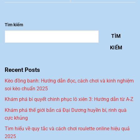
Tìm kiếm
TÌM
KIẾM
Recent Posts
Kèo đồng banh: Hướng dẫn đọc, cách chơi và kinh nghiệm
soi kèo chuẩn 2025
Khám phá bí quyết chinh phục lô xiên 3: Hướng dẫn từ A-Z
Khám phá thế giới bắn cá Đại Dương huyền bí, rinh quà
cực khủng
Tìm hiểu về quy tắc và cách chơi roulette online hiệu quả
2025