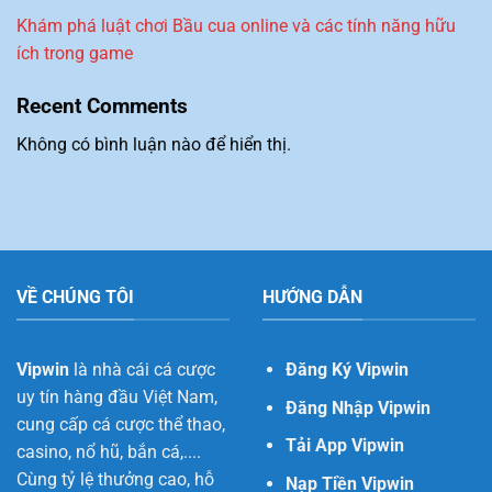
Khám phá luật chơi Bầu cua online và các tính năng hữu
ích trong game
Recent Comments
Không có bình luận nào để hiển thị.
VỀ CHÚNG TÔI
HƯỚNG DẪN
Vipwin
là nhà cái cá cược
Đăng Ký Vipwin
uy tín hàng đầu Việt Nam,
Đăng Nhập Vipwin
cung cấp cá cược thể thao,
Tải App Vipwin
casino, nổ hũ, bắn cá,....
Cùng tỷ lệ thưởng cao, hỗ
Nạp Tiền Vipwin