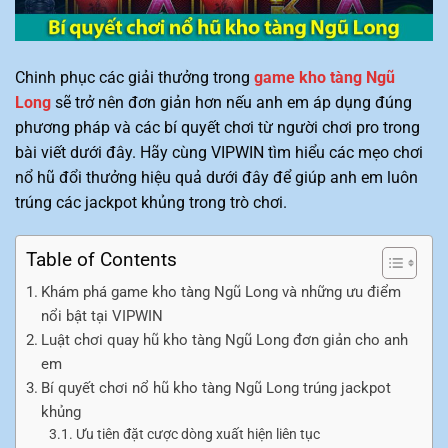
Chinh phục các giải thưởng trong
game kho tàng Ngũ
Long
sẽ trở nên đơn giản hơn nếu anh em áp dụng đúng
phương pháp và các bí quyết chơi từ người chơi pro trong
bài viết dưới đây. Hãy cùng VIPWIN tìm hiểu các mẹo chơi
nổ hũ đổi thưởng hiệu quả dưới đây để giúp anh em luôn
trúng các jackpot khủng trong trò chơi.
Table of Contents
Khám phá game kho tàng Ngũ Long và những ưu điểm
nổi bật tại VIPWIN
Luật chơi quay hũ kho tàng Ngũ Long đơn giản cho anh
em
Bí quyết chơi nổ hũ kho tàng Ngũ Long trúng jackpot
khủng
Ưu tiên đặt cược dòng xuất hiện liên tục