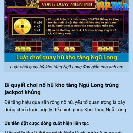
Luật chơi quay hũ kho tàng Ngũ Long đơn giản cho anh em
Bí quyết chơi nổ hũ kho tàng Ngũ Long trúng
jackpot khủng
Để tăng hiệu quả săn rồng nổ hũ, yếu tố quan trọng là xây
dựng chiến lược hợp lý để chinh phục Kho Tàng Ngũ Long.
Ưu tiên đặt cược dòng xuất hiện liên tục