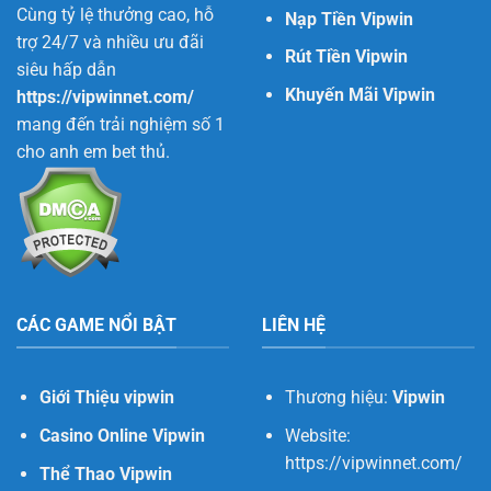
Cùng tỷ lệ thưởng cao, hỗ
Nạp Tiền Vipwin
trợ 24/7 và nhiều ưu đãi
Rút Tiền Vipwin
siêu hấp dẫn
Khuyến Mãi Vipwin
https://vipwinnet.com/
mang đến trải nghiệm số 1
cho anh em bet thủ.
CÁC GAME NỔI BẬT
LIÊN HỆ
Giới Thiệu vipwin
Thương hiệu:
Vipwin
Casino Online Vipwin
Website:
https://vipwinnet.com/
Thể Thao Vipwin