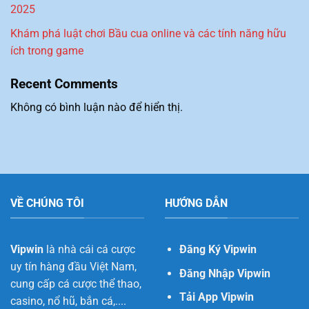
2025
Khám phá luật chơi Bầu cua online và các tính năng hữu
ích trong game
Recent Comments
Không có bình luận nào để hiển thị.
VỀ CHÚNG TÔI
HƯỚNG DẪN
Vipwin
là nhà cái cá cược
Đăng Ký Vipwin
uy tín hàng đầu Việt Nam,
Đăng Nhập Vipwin
cung cấp cá cược thể thao,
Tải App Vipwin
casino, nổ hũ, bắn cá,....