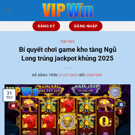
Chuyển
đến
nội
dung
ĐĂNG KÝ
ĐĂNG NHẬP
TIN TỨC
Bí quyết chơi game kho tàng Ngũ
Long trúng jackpot khủng 2025
ĐÃ ĐĂNG TRÊN
31/07/2025
BỞI
CONTENT
31
Th7