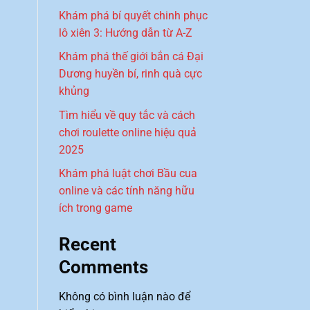
Khám phá bí quyết chinh phục
lô xiên 3: Hướng dẫn từ A-Z
Khám phá thế giới bắn cá Đại
Dương huyền bí, rinh quà cực
khủng
Tìm hiểu về quy tắc và cách
chơi roulette online hiệu quả
2025
Khám phá luật chơi Bầu cua
online và các tính năng hữu
ích trong game
Recent
Comments
Không có bình luận nào để