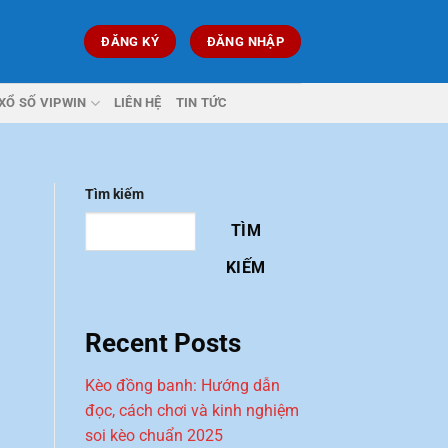
ĐĂNG KÝ
ĐĂNG NHẬP
XỔ SỐ VIPWIN
LIÊN HỆ
TIN TỨC
Tìm kiếm
TÌM
KIẾM
Recent Posts
Kèo đồng banh: Hướng dẫn
đọc, cách chơi và kinh nghiệm
soi kèo chuẩn 2025