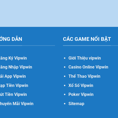
ỚNG DẪN
CÁC GAME NỔI BẬT
ăng Ký Vipwin
Giới Thiệu vipwin
ăng Nhập Vipwin
Casino Online Vipwin
ải App Vipwin
Thể Thao Vipwin
ạp Tiền Vipwin
Xổ Số Vipwin
út Tiền Vipwin
Poker Vipwin
huyến Mãi Vipwin
Sitemap