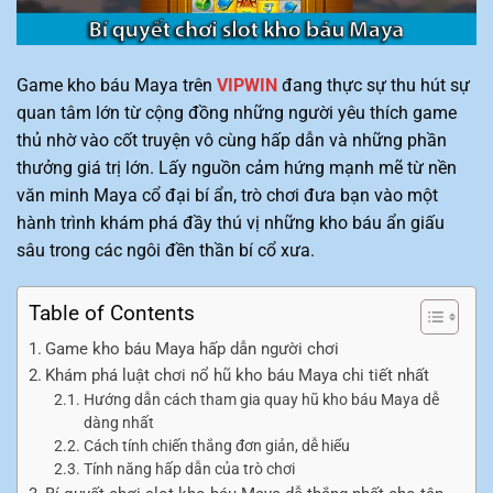
Game kho báu Maya trên
VIPWIN
đang thực sự thu hút sự
quan tâm lớn từ cộng đồng những người yêu thích game
thủ nhờ vào cốt truyện vô cùng hấp dẫn và những phần
thưởng giá trị lớn. Lấy nguồn cảm hứng mạnh mẽ từ nền
văn minh Maya cổ đại bí ẩn, trò chơi đưa bạn vào một
hành trình khám phá đầy thú vị những kho báu ẩn giấu
sâu trong các ngôi đền thần bí cổ xưa.
Table of Contents
Game kho báu Maya hấp dẫn người chơi
Khám phá luật chơi nổ hũ kho báu Maya chi tiết nhất
Hướng dẫn cách tham gia quay hũ kho báu Maya dễ
dàng nhất
Cách tính chiến thắng đơn giản, dễ hiểu
Tính năng hấp dẫn của trò chơi