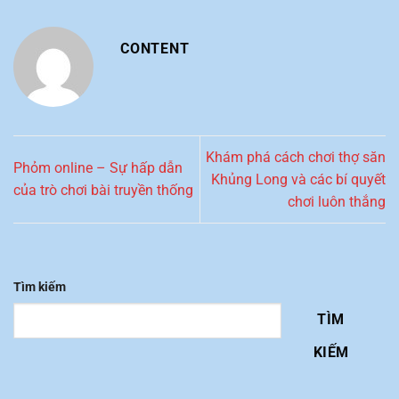
CONTENT
Khám phá cách chơi thợ săn
Phỏm online – Sự hấp dẫn
Khủng Long và các bí quyết
của trò chơi bài truyền thống
chơi luôn thắng
Tìm kiếm
TÌM
KIẾM