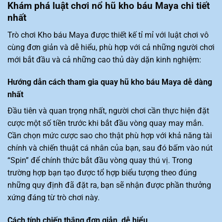
Khám phá luật chơi nổ hũ kho báu Maya chi tiết
nhất
Trò chơi Kho báu Maya được thiết kế tỉ mỉ với luật chơi vô
cùng đơn giản và dễ hiểu, phù hợp với cả những người chơi
mới bắt đầu và cả những cao thủ dày dặn kinh nghiệm:
Hướng dẫn cách tham gia quay hũ kho báu Maya dễ dàng
nhất
Đầu tiên và quan trọng nhất, người chơi cần thực hiện đặt
cược một số tiền trước khi bắt đầu vòng quay may mắn.
Cần chọn mức cược sao cho thật phù hợp với khả năng tài
chính và chiến thuật cá nhân của bạn, sau đó bấm vào nút
“Spin” để chính thức bắt đầu vòng quay thú vị. Trong
trường hợp bạn tạo được tổ hợp biểu tượng theo đúng
những quy định đã đặt ra, bạn sẽ nhận được phần thưởng
xứng đáng từ trò chơi này.
Cách tính chiến thắng đơn giản, dễ hiểu