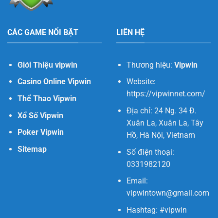
CÁC GAME NỔI BẬT
LIÊN HỆ
Giới Thiệu vipwin
Thương hiệu:
Vipwin
Casino Online Vipwin
Website:
https://vipwinnet.com/
Thể Thao Vipwin
Địa chỉ: 24 Ng. 34 Đ.
Xổ Số Vipwin
Xuân La, Xuân La, Tây
Poker Vipwin
Hồ, Hà Nội, Vietnam
Sitemap
Số điện thoại:
0331982120
Email:
vipwintown@gmail.com
Hashtag: #vipwin