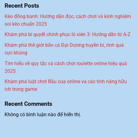
Recent Posts
Kèo đồng banh: Hướng dẫn đọc, cách chơi và kinh nghiệm
soi kèo chuẩn 2025
Khám phá bí quyết chinh phục lô xiên 3: Hướng dẫn từ A-Z
Khám phá thế giới bắn cá Đại Dương huyền bí, rinh quà
cực khủng
Tìm hiểu về quy tắc và cách chơi roulette online hiệu quả
2025
Khám phá luật chơi Bầu cua online và các tính năng hữu
ích trong game
Recent Comments
Không có bình luận nào để hiển thị.