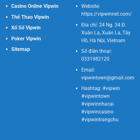
Casino Online Vipwin
Website:
https://vipwinnet.com/
Thể Thao Vipwin
Địa chỉ: 24 Ng. 34 Đ.
Xổ Số Vipwin
Xuân La, Xuân La, Tây
Poker Vipwin
Hồ, Hà Nội, Vietnam
Sitemap
Số điện thoại:
0331982120
Email:
vipwintown@gmail.com
Hashtag: #vipwin
#vipwintown
#vipwinnhacai
#vipwincasino
#vipwintrangchu