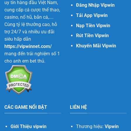
uy tín hàng đầu Việt Nam,
Đăng Nhập Vipwin
cung cấp cá cược thể thao,
Tải App Vipwin
casino, nổ hũ, bắn cá,....
Cùng tỷ lệ thưởng cao, hỗ
Nạp Tiền Vipwin
trợ 24/7 và nhiều ưu đãi
Rút Tiền Vipwin
siêu hấp dẫn
Khuyến Mãi Vipwin
https://vipwinnet.com/
mang đến trải nghiệm số 1
cho anh em bet thủ.
CÁC GAME NỔI BẬT
LIÊN HỆ
Giới Thiệu vipwin
Thương hiệu:
Vipwin