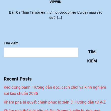
VIPWIN
Bắn Cá Thần Tài nổi lên như một cuộc phiêu lưu đầy màu sắc
dưới [...]
Tìm kiếm
TÌM
KIẾM
Recent Posts
Kèo đồng banh: Hướng dẫn đọc, cách chơi và kinh nghiệm
soi kèo chuẩn 2025
Khám phá bí quyết chinh phục lô xiên 3: Hướng dẫn từ A-Z
Khám phá thế giới bắn cá Đại Dương huyền bí, rinh quà