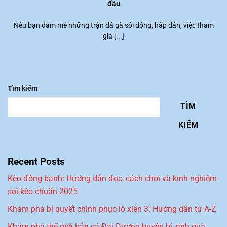
đầu
Nếu bạn đam mê những trận đá gà sôi động, hấp dẫn, việc tham
gia [...]
Tìm kiếm
TÌM
KIẾM
Recent Posts
Kèo đồng banh: Hướng dẫn đọc, cách chơi và kinh nghiệm
soi kèo chuẩn 2025
Khám phá bí quyết chinh phục lô xiên 3: Hướng dẫn từ A-Z
Khám phá thế giới bắn cá Đại Dương huyền bí, rinh quà