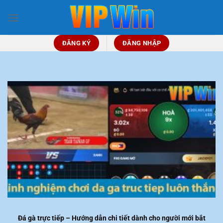
Chuyển
đến
nội
dung
ĐĂNG KÝ
ĐĂNG NHẬP
Đá gà trực tiếp – Hướng dẫn chi tiết dành cho người mới bắt