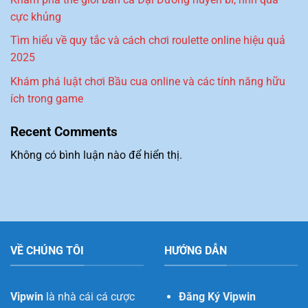
cực khủng
Tìm hiểu về quy tắc và cách chơi roulette online hiệu quả
2025
Khám phá luật chơi Bầu cua online và các tính năng hữu
ích trong game
Recent Comments
Không có bình luận nào để hiển thị.
VỀ CHÚNG TÔI
HƯỚNG DẪN
Vipwin
là nhà cái cá cược
Đăng Ký Vipwin