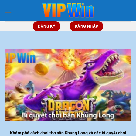
Chuyển
đến
nội
dung
ĐĂNG KÝ
ĐĂNG NHẬP
Khám phá cách chơi thợ săn Khủng Long và các bí quyết chơi