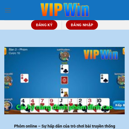
Chuyển
đến
nội
dung
ĐĂNG KÝ
ĐĂNG NHẬP
Phỏm online – Sự hấp dẫn của trò chơi bài truyền thống