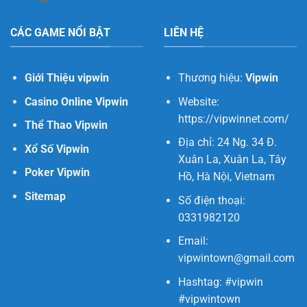
CÁC GAME NỔI BẬT
LIÊN HỆ
Giới Thiệu vipwin
Thương hiệu:
Vipwin
Casino Online Vipwin
Website:
https://vipwinnet.com/
Thể Thao Vipwin
Địa chỉ: 24 Ng. 34 Đ.
Xổ Số Vipwin
Xuân La, Xuân La, Tây
Poker Vipwin
Hồ, Hà Nội, Vietnam
Sitemap
Số điện thoại:
0331982120
Email:
vipwintown@gmail.com
Hashtag: #vipwin
#vipwintown