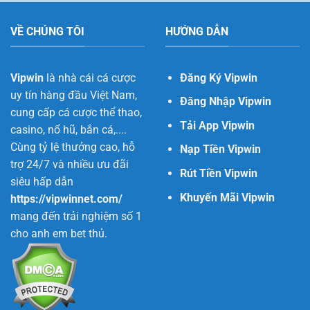
VỀ CHÚNG TÔI
HƯỚNG DẪN
Vipwin
là nhà cái cá cược
Đăng Ký Vipwin
uy tín hàng đầu Việt Nam,
Đăng Nhập Vipwin
cung cấp cá cược thể thao,
Tải App Vipwin
casino, nổ hũ, bắn cá,....
Cùng tỷ lệ thưởng cao, hỗ
Nạp Tiền Vipwin
trợ 24/7 và nhiều ưu đãi
Rút Tiền Vipwin
siêu hấp dẫn
Khuyến Mãi Vipwin
https://vipwinnet.com/
mang đến trải nghiệm số 1
cho anh em bet thủ.