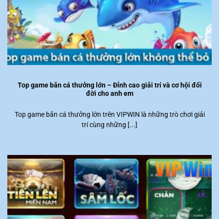
Top game bắn cá thưởng lớn – Đỉnh cao giải trí và cơ hội đổi
đời cho anh em
Top game bắn cá thưởng lớn trên VIPWIN là những trò chơi giải
trí cùng những [...]