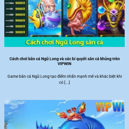
Cách chơi bắn cá Ngũ Long và các bí quyết săn cá khủng trên
VIPWIN
Game bắn cá Ngũ Long tạo điểm nhấn mạnh mẽ và khác biệt khi
có [...]