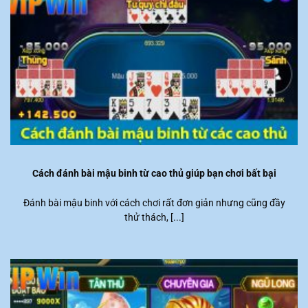
Cách đánh bài mậu binh từ cao thủ giúp bạn chơi bất bại
Đánh bài mậu binh với cách chơi rất đơn giản nhưng cũng đầy
thử thách, [...]