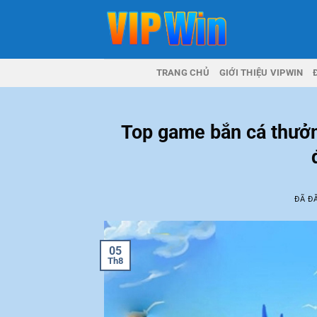
Chuyển
đến
nội
dung
TRANG CHỦ
GIỚI THIỆU VIPWIN
Top game bắn cá thưởng
ĐÃ Đ
05
Th8