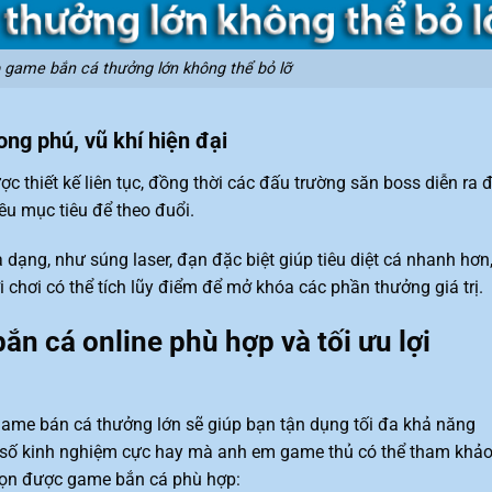
 game bắn cá thưởng lớn không thể bỏ lỡ
ng phú, vũ khí hiện đại
c thiết kế liên tục, đồng thời các đấu trường săn boss diễn ra 
iều mục tiêu để theo đuổi.
 dạng, như súng laser, đạn đặc biệt giúp tiêu diệt cá nhanh hơn,
 chơi có thể tích lũy điểm để mở khóa các phần thưởng giá trị.
n cá online phù hợp và tối ưu lợi
ame bán cá thưởng lớn sẽ giúp bạn tận dụng tối đa khả năng
t số kinh nghiệm cực hay mà anh em game thủ có thể tham khả
họn được game bắn cá phù hợp: