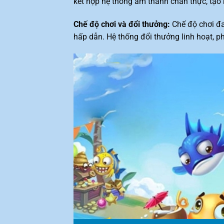
kết hợp hệ thống âm thanh chân thực, tạo 
Chế độ chơi và đổi thưởng:
Chế độ chơi đa
hấp dẫn. Hệ thống đổi thưởng linh hoạt, p