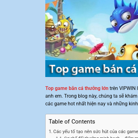
Top game bắn cá thưởng lớn
trên VIPWIN l
anh em. Trong blog này, chúng ta sẽ khám
các game hot nhất hiện nay và những kinh
Table of Contents
Các yếu tố tạo nên sức hút của các game