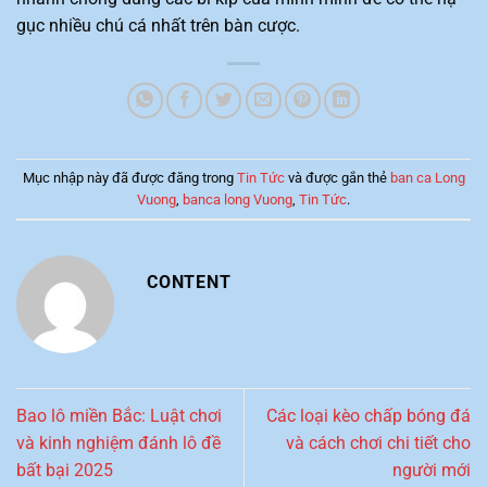
gục nhiều chú cá nhất trên bàn cược.
Mục nhập này đã được đăng trong
Tin Tức
và được gắn thẻ
ban ca Long
Vuong
,
banca long Vuong
,
Tin Tức
.
CONTENT
Bao lô miền Bắc: Luật chơi
Các loại kèo chấp bóng đá
và kinh nghiệm đánh lô đề
và cách chơi chi tiết cho
bất bại 2025
người mới