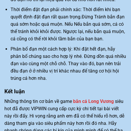
Thời điểm đặt đạn phải chính xác: Thời điểm khi bạn
quyết định đặt đạn rất quan trọng.Đừng Tránh bắn đạn
quá sớm hoặc quá muộn. Nếu Nếu bắn quá sớm, cá có
thể tránh khỏi khỏi được. Ngược lại, nếu bắn quá muộn,
cá cũng có thể rời khỏi tầm bắn của bạn bạn.
Phân bổ đạn một cách hợp lý: Khi đặt hết đạn, hãy
phân bổ chúng sao cho hợp lý nhé. Đừng dồn quá nhiều
đạn vào cùng một chỗ chỗ. Thay vào đó, bạn nên trải
đều đạn ở ở nhiều vị trí khác nhau để tăng cơ hội hội
trúng cá hơn nha.
Kết luận
Những thông tin cơ bản về game
bắn cá Long Vương
siêu
hot đã được VIPWIN cung cấp cực kỳ chi tiết tại bài viết
này rồi đấy. Hi vọng rằng anh em đã có thể hiểu rõ hơn, dễ
dàng tham gia vào siêu phẩm này hơn rồi đó nha. Hãy
nhanh chóng dùng các bí kíp của mình mình để có thể hạ