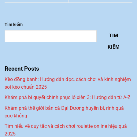
Tìm kiếm
TÌM
KIẾM
Recent Posts
Kèo đồng banh: Hướng dẫn đọc, cách chơi và kinh nghiệm
soi kèo chuẩn 2025
Khám phá bí quyết chinh phục lô xiên 3: Hướng dẫn từ A-Z
Khám phá thế giới bắn cá Đại Dương huyền bí, rinh quà
cực khủng
Tìm hiểu về quy tắc và cách chơi roulette online hiệu quả
2025