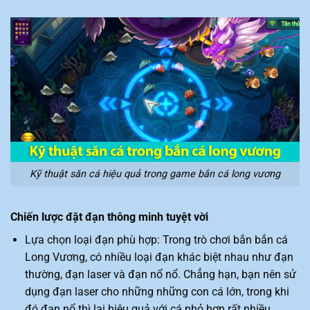
Kỹ thuật săn cá hiệu quả trong game bắn cá long vương
Chiến lược đặt đạn thông minh tuyệt vời
Lựa chọn loại đạn phù hợp: Trong trò chơi bắn bắn cá
Long Vương, có nhiều loại đạn khác biệt nhau như đạn
thường, đạn laser và đạn nổ nổ. Chẳng hạn, bạn nên sử
dụng đạn laser cho những những con cá lớn, trong khi
đó đạn nổ thì lại hiệu quả với cá nhỏ hơn rất nhiều.