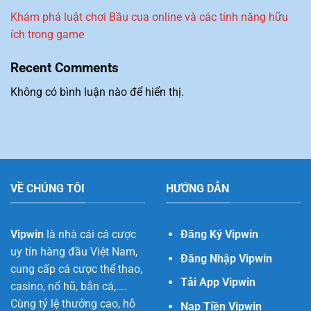
Khám phá luật chơi Bầu cua online và các tính năng hữu
ích trong game
Recent Comments
Không có bình luận nào để hiển thị.
VỀ CHÚNG TÔI
HƯỚNG DẪN
Vipwin
là nhà cái cá cược
Đăng Ký Vipwin
uy tín hàng đầu Việt Nam,
Đăng Nhập Vipwin
cung cấp cá cược thể thao,
Tải App Vipwin
casino, nổ hũ, bắn cá,....
Cùng tỷ lệ thưởng cao, hỗ
Nạp Tiền Vipwin