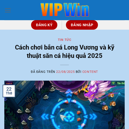
Chuyển
đến
nội
dung
ĐĂNG KÝ
ĐĂNG NHẬP
TIN TỨC
Cách chơi bắn cá Long Vương và kỹ
thuật săn cá hiệu quả 2025
ĐÃ ĐĂNG TRÊN
22/08/2025
BỞI
CONTENT
22
Th8