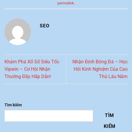
permalink
.
SEO
Khám Phá Xổ Số Siêu Tốc
Nhận Định Bóng Đá​ – Học
Vipwin – Cơ Hội Nhận
Hỏi Kinh Nghiệm Của Cao
Thưởng Đầy Hấp Dẫn!
Thủ Lâu Năm
Tìm kiếm
TÌM
KIẾM