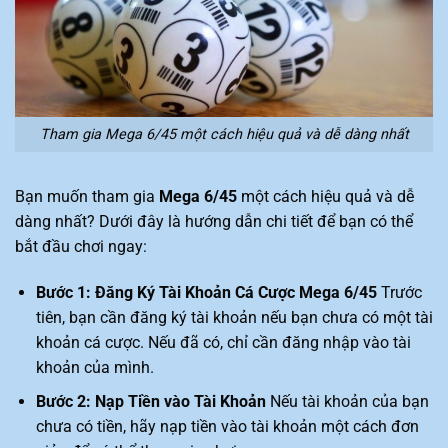
Tham gia Mega 6/45 một cách hiệu quả và dễ dàng nhất
Bạn muốn tham gia
Mega 6/45
một cách hiệu quả và dễ
dàng nhất? Dưới đây là hướng dẫn chi tiết để bạn có thể
bắt đầu chơi ngay:
Bước 1: Đăng Ký Tài Khoản Cá Cược
Mega 6/45
Trước
tiên, bạn cần đăng ký tài khoản nếu bạn chưa có một tài
khoản cá cược. Nếu đã có, chỉ cần đăng nhập vào tài
khoản của mình.
Bước 2: Nạp Tiền vào Tài Khoản
Nếu tài khoản của bạn
chưa có tiền, hãy nạp tiền vào tài khoản một cách đơn