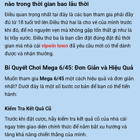
nào trong thời gian bao lâu thời
Điều quan trọng nhất tại đây là các bạn tham gia phải đầy
đủ từ 18 tuổi trở lên.Điều thứ hai là cho vé của mình trước
khi đó, để nó nguyên vẹn mà không gặp tổn thất gì như là
bị trầy xước. Điều thứ ba là bạn cần đặt đúng đặt đủ thời
gian mà nhà cái
vipwin town
đã yêu cầu mới có thể dành
được và nhận thưởng.
Bí Quyết Chơi Mega 6/45: Đơn Giản và Hiệu Quả
Muốn tham gia
Mega 6/45
một cách hiệu quả và đơn giản
nhất? Dưới đây là một số bước cơ bản để bạn có thể tiến
hành:
Kiểm Tra Kết Quả Cũ
Trước khi đặt cược, hãy kiểm tra kết quả cũ của nhà cái
ngay trên giao diện chính thức để nắm bắt xu hướng và
tăng khả năng chiến thắng của mình.