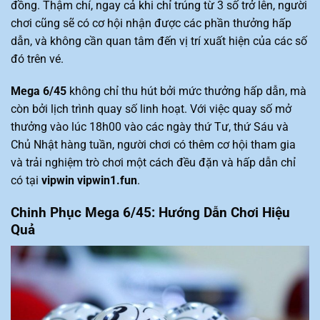
đồng. Thậm chí, ngay cả khi chỉ trúng từ 3 số trở lên, người
chơi cũng sẽ có cơ hội nhận được các phần thưởng hấp
dẫn, và không cần quan tâm đến vị trí xuất hiện của các số
đó trên vé.
Mega 6/45
không chỉ thu hút bởi mức thưởng hấp dẫn, mà
còn bởi lịch trình quay số linh hoạt. Với việc quay số mở
thưởng vào lúc 18h00 vào các ngày thứ Tư, thứ Sáu và
Chủ Nhật hàng tuần, người chơi có thêm cơ hội tham gia
và trải nghiệm trò chơi một cách đều đặn và hấp dẫn chỉ
có tại
vipwin vipwin1.fun
.
Chinh Phục Mega 6/45: Hướng Dẫn Chơi Hiệu
Quả