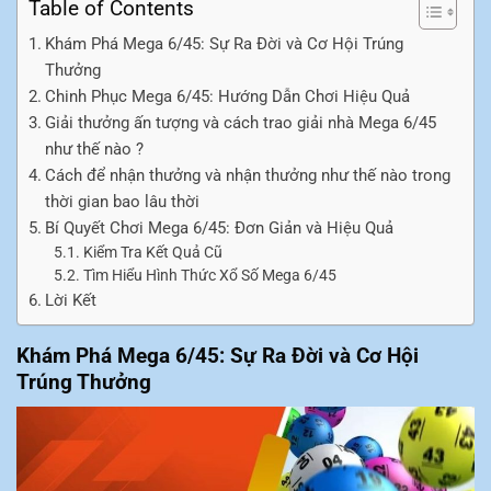
Table of Contents
Khám Phá Mega 6/45: Sự Ra Đời và Cơ Hội Trúng
Thưởng
Chinh Phục Mega 6/45: Hướng Dẫn Chơi Hiệu Quả
Giải thưởng ấn tượng và cách trao giải nhà Mega 6/45
như thế nào ?
Cách để nhận thưởng và nhận thưởng như thế nào trong
thời gian bao lâu thời
Bí Quyết Chơi Mega 6/45: Đơn Giản và Hiệu Quả
Kiểm Tra Kết Quả Cũ
Tìm Hiểu Hình Thức Xổ Số Mega 6/45
Lời Kết
Khám Phá Mega 6/45: Sự Ra Đời và Cơ Hội
Trúng Thưởng