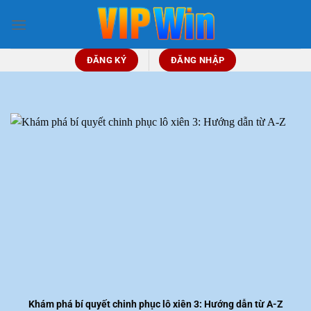
Chuyển
đến
nội
dung
ĐĂNG KÝ
ĐĂNG NHẬP
Khám phá bí quyết chinh phục lô xiên 3: Hướng dẫn từ A-Z