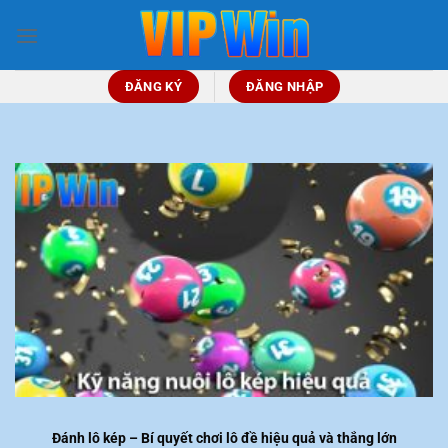
Chuyển
đến
nội
dung
ĐĂNG KÝ
ĐĂNG NHẬP
Đánh lô kép – Bí quyết chơi lô đề hiệu quả và thắng lớn