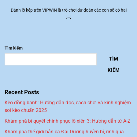
Đánh lô kép trên VIPWIN là trò chơi dự đoán các con số có hai
[...]
Tìm kiếm
TÌM
KIẾM
Recent Posts
Kèo đồng banh: Hướng dẫn đọc, cách chơi và kinh nghiệm
soi kèo chuẩn 2025
Khám phá bí quyết chinh phục lô xiên 3: Hướng dẫn từ A-Z
Khám phá thế giới bắn cá Đại Dương huyền bí, rinh quà