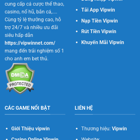
cung cấp cá cược thể thao,
Tải App Vipwin
casino, nổ hũ, bắn cá,....
Cùng tỷ lệ thưởng cao, hỗ
Nạp Tiền Vipwin
trợ 24/7 và nhiều ưu đãi
Rút Tiền Vipwin
siêu hấp dẫn
Khuyến Mãi Vipwin
https://vipwinnet.com/
mang đến trải nghiệm số 1
cho anh em bet thủ.
CÁC GAME NỔI BẬT
LIÊN HỆ
Giới Thiệu vipwin
Thương hiệu:
Vipwin
Casino Online Vipwin
Website: